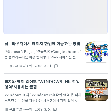
웹브라우저에서 페이지 한번에 이동하는 방법
'Microsoft Edge', '구글크롬 (Google chrome)
등 웹브라우저를 이용 웹서핑시 Web 페이지를 볼 때,
조금 전에 보던 페이지로 다시 돌아가는 경우가 맣습
윈도우10 사용법
· 2018. 3. 31.
format_list_bulleted
textsms
니다. 이 때 대부분 원하는 페이지가 나올때까지 웹브
라우저의 앞,뒤 버튼을 클릭을 합니다. 이럴 때는 앞,
뒤 버튼위에서 마우스 오른쪽 버튼을 클릭하는 것을
터치와 펜이 없어도 'WINDOWS INK 작업
추천합니다. 마우스 오른쪽 버튼을 클릭하게 되면 과
영역'사용하는 꿀팁
거에 열람된 Web 페이지의 목록이 표시되므로, 보고
Windows 10의 'Windows Ink 작업 영역'은 터치
싶은 페이지를 한번에 이동이 가능합니다.
스크린이나 펜을 지원하는 시스템에서 가장 쉽게 사용
할 수 있습니다. 물론 이런 기능 없이 마우스만 있어도
윈도우10 사용법
· 2018. 3. 6.
format_list_bulleted
textsms