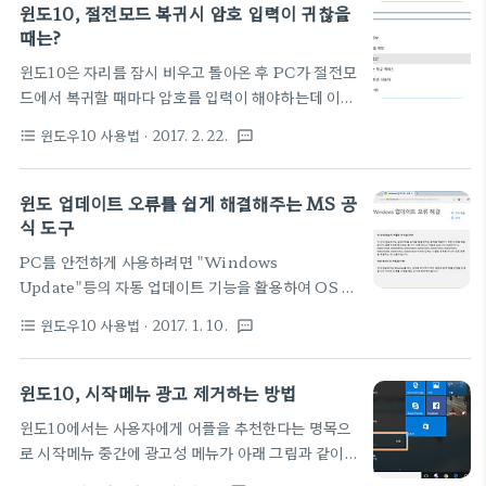
기는 제품을 릴리스할 때 시작하여 더 이상 지원하지
윈도10, 절전모드 복귀시 암호 입력이 귀찮을
않으면 끝나게 됩니다. 이런 지원이 끝나게되면 개인
때는?
정보를 도용하려는 유해한 바이러스, 스파이웨어 및
윈도10은 자리를 잠시 비우고 돌아온 후 PC가 절전모
기타 악성 소프트웨어로부터 사용자의 PC를 보호할
드에서 복귀할 때마다 암호를 입력이 해야하는데 이것
수 있는 보안 업데이트를 더 이상 받을 수 없게되므로
이 귀찮게 느껴질때가 있습니다. 물론 보안을 생각하
필히 최신 버전 OS 를 설치해야합니다. 오늘은 우리
윈도우10 사용법
· 2017. 2. 22.
format_list_bulleted
textsms
면 자리를 비운 사이에 마음대로 바탕 화면을 볼 수 없
가 사용중인 Windows 의 수명을 알아봅니다. 마이
도록하기 위해 암호를 다시 입력은 필수라고 할 수 있
크로소프트 홈페이지의 제품 지원 부분에서는
지만 집에서 작업하는 경우 등은 여러 번 암호를 입력
윈도 업데이트 오류를 쉽게 해결해주는 MS 공
'Windows 수명 주기 팩트..
시켜 되는 것이 불편하게 느낄 수도 있는 것이죠. 오늘
식 도구
은 이렇게 PC가 절전모드에서 복귀할 때는 암호를 묻
PC를 안전하게 사용하려면 "Windows
지 않는 방법을 소개할까 합니다. 따라하기1. 윈도10
Update"등의 자동 업데이트 기능을 활용하여 OS 나
설정 - 계정 - 로그인 옵션 을 선택합니다. ▼ 2. '로그
응용 프로그램의 최신 버전으로 유지할 필요가 있습니
인 필요' 항목에 현재 다시 Windows에 로그인을 요
윈도우10 사용법
· 2017. 1. 10.
format_list_bulleted
textsms
다. Windows의 경우 자체적으로 제공하는
구하는 값이 '이 PC를 절전 모드에서 해제할 때'로 되
Update 기능을 이용하게 되는데 가끔씩 원인응 알수
어 있는데 이것을 '표시 안 함'을로 변경하면 완료. ▼
없는 에러나 기타 이유로 업데이트가 제대로 되지 않
윈도10, 시작메뉴 광고 제거하는 방법
는 경우가 있습니다. 물론, 에러발생시
윈도10에서는 사용자에게 어플을 추천한다는 명목으
'0x80073712' 또는 '0x800705B '같은 에러 코드
로 시작메뉴 중간에 광고성 메뉴가 아래 그림과 같이
가 제공이 되나 전문가가 아닌이상 자력으로 이들 코
추가가 되었습니다. 앱리스트 사이에 포함되어 사용