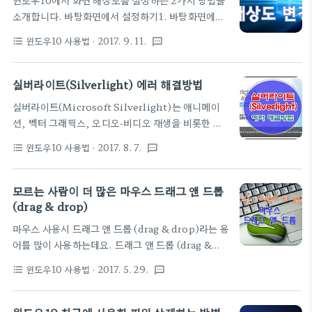
윈도우10에서 화면 해상도를 설정하는 2가지 방법을
창에서 '보기탭 - 고급설정 - 모든 폴더 표시'에 체크 ▼
소개합니다. 바탕화면에서 설정하기1. 바탕화면에서
4. 탐색기에 휴지통과 제어판이 추가 되었습니다. ▼
'마우스 오른 버튼 클릭 - 디스플레이 설정'으로 들어
윈도우10 사용법
· 2017. 9. 11.
format_list_bulleted
textsms
갑니다. ▼ 2. '디스플레이 설정 - 해상도'에서 변경하
면 완료 시작메뉴에서 설정하기 1. 윈도우10 '시작메
뉴 - 설정'을 클릭 ▼ 2. '설정 - 시스템' 선택 ▼ 3. '디
실버라이트(Silverlight) 에러 해결방법
스플레이 설정 - 해상도'에서 변경하면 완료 ▼
실버라이트(Microsoft Silverlight)는 애니메이
션, 벡터 그래픽스, 오디오-비디오 재생을 비롯한 리
치 인터넷 애플리케이션에 대한 지원을 제공하는 마이
윈도우10 사용법
· 2017. 8. 7.
format_list_bulleted
textsms
크로 소프트에서서 개발한 웹 브라우저 플러그인으로
최근에 많이 사용되고 어도비 플래시, 어도비 플렉스,
어도비 쇼크웨이브, 자바FX, 애플 퀵타임과 같은 제
모르는 사람이 더 많은 마우스 드래그 앤 드롭
품과 경쟁하고 있는데요. 간혹 오류가 발생을 하게 되
(drag & drop)
면 업데이트가 또는 재설치가 불가한 경우가 생기는데
마우스 사용시 드래그 앤 드롭 (drag & drop)라는 용
오늘은 간단하게 실버라이트(Silverlight) 에러를
어를 많이 사용하는데요. 드래그 앤 드롭 (drag &
해결하는 방법을 소개합니다. 따라하기 1. 아래 링크
drop)은 컴퓨터의 윈도우에서 내용(파일이나 아이
를 방문하여 fix 파일을 다운로드합니다. ▼ 2. fix 실
윈도우10 사용법
· 2017. 5. 29.
format_list_bulleted
textsms
콘)을 이동시키기 위해 입력 장치인 마우스의 왼쪽 버
행후 아래와 같은 창이 나오면 '다음' ▼ 3. 'Install'
튼을 눌른 채로 마우스를 이동시킨(drag) 다음 마우
클릭 ▼ 4. 문제가 해결되면 아래와 같이 메세지 창
스 버튼을 놓는 동작(drop)을 말합니다. 많은 분들이