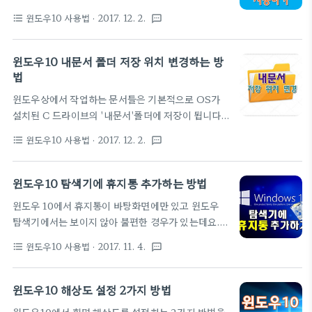
용을 권장하기 위해 기존 웹브라우저인 인터넷 익스플
워크 상태를 확인하여야 합니다. 무선랜 1. 정상 상태
윈도우10 사용법
· 2017. 12. 2.
format_list_bulleted
textsms
로러(IE)를 숨겨(?)두고 있는데요. 윈도우10에서 호
2. 회색의 * 아이콘 : 무선랜의 액세스 포인트에 접속
환성등의 문제로 IE를 사용하고 싶으나 좀 처럼 찾기
하지 않은 상태 3. 노란 삼각형에 " ! " : 액세스 포인트
힘든 IE를 쉽게 사용하는 방법을 소개합니다. 따라하
윈도우10 내문서 폴더 저장 위치 변경하는 방
로 연결은 되고 있지만 라루터 등에 문제가 있음. 4.
기 1. 가장 쉽게 IE 를 사용하는 방법은 엣지(edge)를
법
아..
실행한 후 우측 상단 '...'을 클릭 - Internet
윈도우상에서 작업하는 문서들은 기본적으로 OS가
Explorer에서 열기'를 선택하면 IE 가 새로운 창에
설치된 C 드라이브의 '내문서'폴더에 저장이 됩니다.
서 해당 페이지를 보여줍니다. ▼ 2. 엣지(edge)보다
하지만 속도향상을 위해 많은 분들이 일반 하드디그크
IE를 자주 사용하려면 아예 바탕화면에다 IE 바로가
윈도우10 사용법
· 2017. 12. 2.
format_list_bulleted
textsms
보다 용량이 적은 SSD 를 사용하는데 내문서 폴더에
기를 만들면 됩니다. 윈도우10에서 IE는 'C드라이브
파일들이 차곡차곡 쌓여지면 용량이 부족한 경우도 생
- Program Files - Internet Exp..
기고, 중요한 문서들이 OS 문제등으로 포맷을 해야
윈도우10 탐색기에 휴지통 추가하는 방법
할 경우 미처 백업하지 못 했을때의 불상사도 발생할
윈도우 10에서 휴지통이 바탕화면에만 있고 윈도우
수가 있습니다. 이런 문제는 '다운로드' 폴더를 포함한
탐색기에서는 보이지 않아 불편한 경우가 있는데요.
이른바 라이브러리 관련 폴더들 (내문서, 내비디오,
이럴때는 탐색기에서 간단한 설정으로 휴지통을 바로
내음악, 내사진, 바탕화면 등)도 마찬가지입니다. 오
윈도우10 사용법
· 2017. 11. 4.
format_list_bulleted
textsms
추가할 수 있으니 따라해 보세요. 따라하기1. 윈도우
늘은 윈도우에서 기본으로 설정되어있는 폴더를 다른
탐색기를 실행한 후에 리본메뉴가 보이지 않으면 그림
드라이브로 변경하는 방법을 소개합니다. 따라하기*
과 같이 우측 상단의 ∨ 를 클릭합니다. ▼ 2. 리본메뉴
윈도우10 해상도 설정 2가지 방법
'내문서'폴더를 예로 듭니다만 앞서 얘기한 다른 폴더
에서 '보기 탭 - 옵션'을 클릭합니다. ▼ 3. 폴더 옵션
들도 동일한 방법이니 참고하시기 바랍니다...