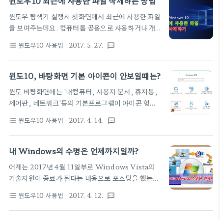
윈도우10 최근에 사용한 파일 삭제하는 방법
을..
마우스 왼쪽 버튼으로 파일을 drag & drop 하는 '파
윈도우 탐색기 실행시 첫화면에서 최근에 사용한 파일
일 이동'의 기능을 주로 사용하는데 오늘은 좀 더 다양
을 보여주는데요. 컴퓨터를 공용으로 사용하거나 개
한 사용법을 소개할까 합니다. 따라하기 1. 파일 이동
인 소유라도 다른 사람이 볼 수도 있는 경우에 사생활
: 가장 많이 사용하는 기능입니다. 왼쪽 버튼을 누른
윈도우10 사용법
· 2017. 5. 27.
format_list_bulleted
textsms
보호(?)가 염려되는 상황입니다. 오늘은 '탐색기에서
상태로 원하는 곳에 파일을 drag & drop하면 '파일
최근에 사용한 파일 삭제'하는 방법을 소개합니다. 따
이동'이 됩니다. (원래 위치에 파일이 없어짐) 2. 파일
라하기 1. 윈도탐색기 실행 후 '바로가기'에서 마우스
윈도10, 바탕화면 기본 아이콘이 안보일때는?
복사 : ctrl 키를 누른 상태에서 마우스..
오른쪽 메뉴 - '옵션'을 선택합니다. ▼ 2. '폴더 옵
윈도 바탕화면에는 '내컴퓨터, 사용자 문서, 휴지통,
션'창에서 '개인 정보 보호'에 있는 두 가지 항목 모두
제어판, 네트워크'등의 기본프로그램이 아이콘 형태
'체크 해제'합니다. ▼ 3. 탐색기를 다시 실행하면 '최
로 배치되어 있는데요. 사용자가 실수로 삭제를 했는
근에 사용한 파일'이 보이지 않습니다. ▼
윈도우10 사용법
· 2017. 4. 14.
format_list_bulleted
textsms
지 기타 다른 이유로 없어진 아이콘을 복원 또는 안보
이게 하거나, 아이콘 모양을 변경할 수 있는 팁을 소개
합니다. 바탕화면에 보여질 아이콘 선택하기 1. '설정'
내 Windows의 수명은 언제까지일까?
- '개인설정'을 선택 ▼ 2.' 테마' - '바탕화면 아이콘 설
어제는 2017년 4월 11일부로 Windows Vista의
정' 선택 ▼ 3. '바탕화면 아이콘 설정 창'에서 바탕화
기술지원이 종료가 된다는 내용으로 포스팅을 했는데
면에 나타나게 할 프로그램 체크 후 '확인'하면 완료 ▼
요. [참고] 2017/04/11 - [어떤오후의 뉴스/IT 뉴
아이콘 모양 변경하기1. 아이콘을 변경할 프로그램 선
윈도우10 사용법
· 2017. 4. 12.
format_list_bulleted
textsms
스] - WINDOWS VISTA 지원 종료 모든
택 후 '아이콘 변경' 버튼 클릭 ▼ 2. 맘에 드는 아이콘
Windows 제품에는 수명 주기가 있습니다. 수명 주
선택 ▼ 3. 변경된 아이콘이 반영된 바탕화면 ▼