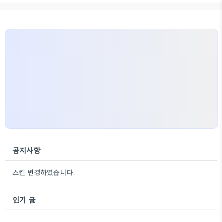
의 '윈도우키 + R'을 눌르면 실행창이 나옵니다. (윈도
우키는 CTRL과 ALT키 사이에 있어요.) 여기서
gpedit.msc 를 입력후 확인을 누르면 '로컬 그룹 정
책 편집기' 창이 나타납니다. ▼ 2. '로컬 그룹 정책 편
집기' 메뉴 , 컴퓨터 구성 - 관리템플릿 - Windows
구성요소 -..
공지사항
스킨 변경하였습니다.
인기 글