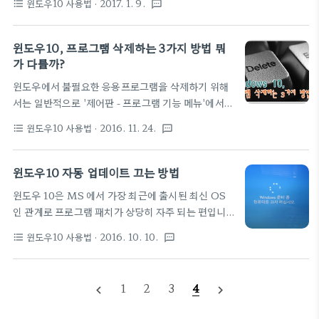
드에 대한 해결책을 마련하기는 힘이 들죠. 이러한 문
윈도우10 사용법
· 2017. 1. 9.
format_list_bulleted
textsms
자가 실수로 누르는 불편함이 간혹 생기는 이 광고를
제를 해결하기 위해 Microsoft에서는 'Windows
삭제하는 방법을 알아봅니다. 따라하기 1.
Update 오류 해결'이라는 사이트를 서비스하고 있습
Windows 설정 - 개인설정으로 들어갑니다. ▼ 2.
윈도우10, 프로그램 삭제하는 3가지 방법 뭐
니다. 이 사이트에서는 단계별 마법사 형식으로 화면
시작 - 때때로 시작 메뉴에 제안 표시에 켬을 끔으로
가 다를까?
의 안내에 따라 절차를 진행 나가는 것만으..
수정하면 완료. ▼
윈도우에서 불필요한 응용프로그램을 삭제하기 위해
서는 일반적으로 '제어판 - 프로그램 기능 메뉴'에서
해당 프로그램을 삭제합니다. 하지만, 윈도우 10에서
윈도우10 사용법
· 2016. 11. 24.
format_list_bulleted
textsms
는 아래와 같이 3가지의 다양한 방법으로 삭제가 가능
하니 참고하시기 바랍니다. 제어판 - 프로그램 - 프로
그램 및 기능 기존의 윈도우와 유사하게 '제어판 - 프
윈도우10 자동 업데이트 끄는 방법
로그램 - 프로그램 및 기능'에서 대상프로그램을 선택
윈도우 10은 MS 에서 가장 최근에 출시된 최신 OS
하여 삭제합니다. 여기서는 아래의 시작메뉴를 이용
인 관계로 프로그램 패치가 상당히 자주 되는 편입니
한 기본 삭제 방식과 달리 스토어를 통하지 않고 별도
다. 따라서 종료시나 부팅시에 업데이트 시간을 상당
로 설치한 프로그램의 삭제가 가능합니다. 시작메뉴
윈도우10 사용법
· 2016. 10. 10.
format_list_bulleted
textsms
부분 할애해야 하는 번거러움도 발생하죠. 윈도우 10
에서 바로 삭제 시작메뉴에서 해당프로그램에 마우스
은 자동업데이트가 기본으로 설정되어 있고 그 설정을
오른메뉴를 호출한 후 '제거'를 클릭합니다. 윈도우
해제하기 위한 별도의 옵션을 제공하지 않아 잦은 업
10에서 가장 간편하게 응용프로그램을 삭제하는 방법
1
2
3
4
navigate_before
navigate_next
데이트로 고통(?)을 받고 계신 분들에게 업데이트 기
으로 윈도우에서 기본적으로 지원하는 앱은 삭제가 ..
능을 해제하는 팁을 소개합니다. 설정방법 1. 키보드