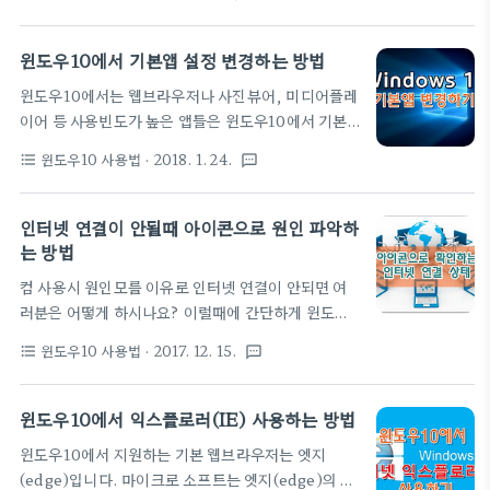
사용할 수 있습니다만 작업표시줄에 기본설정이 되지
않아 해당 기능이 존재하는지도 모르는 분들도 있을텐
데요. 이번에는 터치마 펜을 지원하지 않는 시스템에
윈도우10에서 기본앱 설정 변경하는 방법
서 'Windows Ink 작업 영역' 사용할 수 있는 방법을
윈도우10에서는 웹브라우저나 사진뷰어, 미디어플레
소개합니다. 따라하기 1. 작업 표시줄에서 마우스 오
이어 등 사용빈도가 높은 앱들은 윈도우10에서 기본
른 버튼 메뉴 - 'Windows ink 작업 영역 단추 표
으로 제공하는 앱의 사용을 권장하고 이들 앱을 기본
시'를 선택합니다. ▼ 2. 그림과 같이 작업표시줄에
윈도우10 사용법
· 2018. 1. 24.
format_list_bulleted
textsms
앱으로 설정해두고 있습니다. 이들 기본 앱들 말고 사
'Windows ink 작업 영역'아이콘이 나타나고 이것
용자가 원하는 다른 앱으로 설치 후 새로 설치된 앱들
을 클릭하여 바로 작업이 가능합니다. ▼ 3. 업데이트
을 기본앱으로 변경한는 방법을 소개합니다. 따라하
인터넷 연결이 안될때 아이콘으로 원인 파악하
후 보이지 않았던 '스티커 메모'가 여기에 있군요. 사
기 * 여기서는 엣지로 기본설정되어 있는 웹브라우저
는 방법
용..
기본앱을 구글 크롬으로 변경하는 것을 예로 듭니다.
컴 사용시 원인모를 이유로 인터넷 연결이 안되면 여
1. Windows 설정 - 앱 을 선택합니다. ▼ 2. 좌측에
러분은 어떻게 하시나요? 이럴때에 간단하게 윈도우
서 '기본앱' - '웹브라우저'에 기본 설정된 'EDGE'를
화면 하단 상태바에 있는 네크워크 아이콘의 상태로
선택 ▼ 4. 앱선택 창에서 '크롬'을 선택하면 기본앱이
윈도우10 사용법
· 2017. 12. 15.
format_list_bulleted
textsms
어느정도 원인 파악이 가능하니 참고하시기 바랍니
변경됩니다. ▼
다. 유선랜 1. 디스플레이와 케이블만 표시된 아이콘 :
정상 2. 아이콘에 "x" 표시 : 케이블이 연결되지 않음.
윈도우10에서 익스플로러(IE) 사용하는 방법
3. 노란 삼각형에 " ! " 표시 : IP주소를 정상적으로 취
윈도우10에서 지원하는 기본 웹브라우저는 엣지
득할 수 없을때, 라우터가 인터넷 접속되어 있지 않은
(edge)입니다. 마이크로 소프트는 엣지(edge)의 사
설정이나 회선의 문제로 네트워크 공유 센터에서 네트