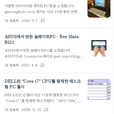
구매가 가능합니다. 'Penna'는 오래된 타자기의 모
Engine과 연계된 키보드를..
기발한 아이디어로 제작된 PC들을 소개합니다.
습이지만 외관과는 달리 강력한 기계식 키보드입니
gamingbolt.com 에서는 지난 20년 동안 어떤 게
다. 기계적 스위치를 채용 한 이 키보드는 최고수준의
임기보다도 활약을 펼친 장비가 PC였다고 소개를 했
스위치 기술을 자랑하는 Cherry의 스위치를 도입하
컴퓨터
· 2014. 9. 2.
format_list_bulleted
textsms
지만, 어떤 시스템보다 개조가 잘 되지 않은 밋밋한 모
여 타이핑할때의 소리와 경쾌하고 부드러운 키터치를
양의 케이스들이 대부분이었다며, 가장 이색적인 PC
자랑하는데요. 'Penna'는 키감과 소리에 따라
를 엄선 하여 소개하였습니다. 최고의 PC 들을 소개
ASUS에서 만든 슬레이트PC - Eee Slate
Cherry MX Blue, Cherry MX Red, Cherry
합니다.
B121
MX B..
ASUS에서 만든 슬레이트PC를 소개합니다.
ASUSTeK Computer에서는 pen inputting와
터치 입력가능한 Windows 7 탑재 슬레이트PC
컴퓨터
· 2012. 4. 4.
format_list_bulleted
textsms
'Eee Slate B121'를 4월중에 발매예정입니다. 가격
은약 130만대로 알려져있습니다. 'Eee Slate
B121'의 외형은 슬림한 태블릿이지만 실제로는 강력
DELL社 "Core i7" CPU를 탑재한 데스크
한 고성능 PC. 인텔 Core i5 프로세서와 4GB의 메
탑 PC 출시
인 메모리, 와콤사의 직관적인 사용자 인터페이스 기
DELL社는 인텔이 지난 17일에 발표한 최신CPU
술의 채용하여 업무용으로는 충분히 사용할 수 있는
"Core i7"를 탑재한 데스크탑PC "XPS 730x",
스펙으로 무장하였습니다. 와콤의 'feel IT
"Studio XPS"을12월2일에 발매한다고 발표했습
technologies'를 채용하여 정전 용량 방식의 멀티
컴퓨터
· 2008. 11. 25.
format_list_bulleted
textsms
니다. 고성능을 추구하는 유저를 위한 제품으로 긴본