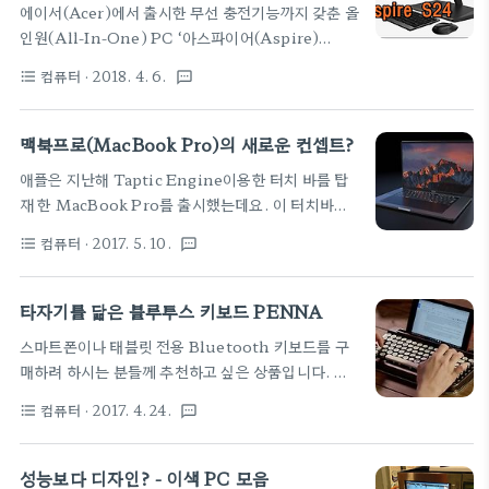
에이서(Acer)에서 출시한 무선 충전기능까지 갖춘 올
으로 가성비 좋은 중고 노트북을 구매하는 것도 똑똑
인원(All-In-One) PC ‘아스파이어(Aspire)
한 선택이 될 수 있습니다. 특히 최신 사양을 요구하지
S24’입니다. 5.97mm 두께의 초슬림 제품으로 골
않는 사용자나 이동성을 중시하는 분들에게는 중고 노
컴퓨터
· 2018. 4. 6.
format_list_bulleted
textsms
드와 블랙컬러가 조합된 럭셔리한 디자인이 특징인
트북이 매력적인 옵션입니다. 이번 글에서는 예산 50
‘아스파이어(Aspire) S24’는 23.8치 풀HD IPS 디
만 원 이하에서 구매할 수 있는 다양한 중고 노트북을
스플레이와 178도 광시야각, 2.7mm의 베젤에 에이
맥북프로(MacBook Pro)의 새로운 컨셉트?
추천하고, 그 특징과 장단점을 자..
서 엑사컬러(Acer ExaColor) 기술이 탑재돼 보다
애플은 지난해 Taptic Engine이용한 터치 바를 탑
생생하고 선명한 화질을 경험할 수 있으며, Dolby
재 한 MacBook Pro를 출시했는데요. 이 터치바의
Audio Premium 및 Acer TrueHarmony 기술
기능을 극대화시킨 컨셉 디자인을 소개합니다. 산업
이 지원하는 2.1 채널 서브 우퍼는 사용자에게 생생한
컴퓨터
· 2017. 5. 10.
format_list_bulleted
textsms
디자이너 Daniel Brunsteiner는 새로운
음질을 느끼게 해 줍니다. ‘아스파이어(Aspire)
MacBook Pro의 개념을 제안했습니다. 이미지에서
S24’은 인텔 최신 8세대 프로세서와 마이크로소프트
볼 수 있듯이 디자인 컨셉은 전통적인 노트북과 비슷
타자기를 닮은 블루투스 키보드 PENNA
윈도우 10이 탑재돼 있고, 2x2 MIM..
하지만 물리적인 키보드가 없습니다. 대신에 키보드
스마트폰이나 태블릿 전용 Bluetooth 키보드를 구
영역에는 터치 바의 기능으로 전부 할당했는데요. 좁
매하려 하시는 분들께 추천하고 싶은 상품입니다. 오
은 터치 바는 여전히 기존 맥북 프로처럼 상단에 배열
랜 영화에 나올 것 같은 레트로 스타일 블루투스 키보
되어있어 다양한 기능 키에 빠르게 액세스하거나 사용
컴퓨터
· 2017. 4. 24.
format_list_bulleted
textsms
드 'Penna'는 2017년 4월 6일(한국시간 오후 11시)
자 요구에 따라 바로 가기등의 사용자 정의를 실현할
부터 크라우드 펀딩 사이트인 Kickstarter에서 런칭
수 있습니다. 터치 바 아래에는 맞춤형 키보드를 제공
을 시작 자금을 모집하고 있으며, 현재 약 99 달러로
성능보다 디자인? - 이색 PC 모음
하는 터치 지원 디스플레이가 있으며 내장형 Taptic