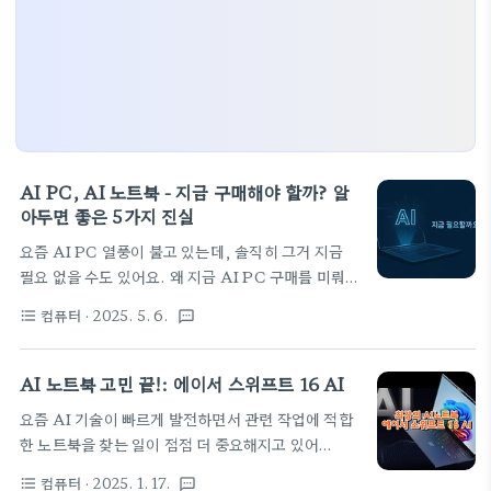
AI PC, AI 노트북 - 지금 구매해야 할까? 알
아두면 좋은 5가지 진실
요즘 AI PC 열풍이 불고 있는데, 솔직히 그거 지금
필요 없을 수도 있어요. 왜 지금 AI PC 구매를 미뤄도
괜찮은지, 제가 알아본 진짜 이유들을 공유할게요. 과
컴퓨터
· 2025. 5. 6.
format_list_bulleted
textsms
소비 전에 꼭 읽어보세요! 🧐 여러분, 요즘 컴퓨터 매
장만 가도 'AI PC'라는 단어가 안 보이는 곳이 없더라
고요. 마치 이거 안 사면 뒤처지는 것 같은 느낌이랄
AI 노트북 고민 끝!: 에이서 스위프트 16 AI
까... 근데 말이죠, 잠깐! 과연 지금 당장 AI PC가 필
요즘 AI 기술이 빠르게 발전하면서 관련 작업에 적합
요한 걸까요? 솔직히 저도 한 번쯤 끌렸지만, 좀 더 깊
한 노트북을 찾는 일이 점점 더 중요해지고 있어
이 알아보니 생각보다 복잡한 문제더라고요. 지난주
요. 저도 비슷한 고민을 하던 중에 우연히 에이서 스
에 오랜만에 친구를 만났는데, 걔가 막 새로운 AI PC
컴퓨터
· 2025. 1. 17.
format_list_bulleted
textsms