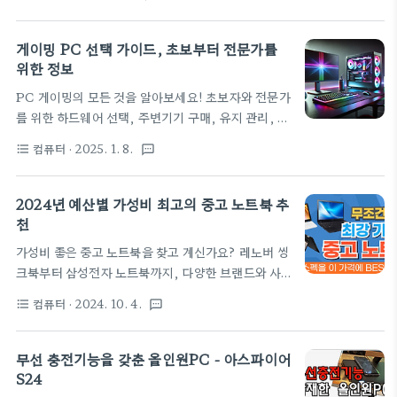
위프트 16 AI를 발견하게 되었는데요. 단순히 "AI 기
샀다고 자랑하는데 왠지 모르게 그냥 평범해 보이더라
술에 적합하다"를 넘어서, 성능, 디자인, 휴대성, 배
고요. "야, 이게 뭐가 특별해?" 했더니 눈치 좀 보더라
터리 지속 시간까지 어느 하나 빠지지 않는 제품이더
게이밍 PC 선택 가이드, 초보부터 전문가를
구요. 😅 사실 저도 궁금해서 이것저것 찾아봤는데,..
라고요. 그래서 오늘은 이 노트북의 각 특징을 구체적
위한 정보
으로 살펴보며, 여러분께 추천드리고자 합니다. 1️⃣
PC 게이밍의 모든 것을 알아보세요! 초보자와 전문가
최신 인텔 코어 울트라 7로 AI 작업에 최적화된 퍼포
를 위한 하드웨어 선택, 주변기기 구매, 유지 관리, 오
먼스 에이서 스위프트 16 AI가 특별히 주목받는 이유
버클러킹, 스트리밍까지 세세히 설명한 종합 가이드
중 하나는 최신형 인텔 코어 울트라 7 258V 프로세서
컴퓨터
· 2025. 1. 8.
format_list_bulleted
textsms
입니다. PC 게이밍은 단순한 취미를 넘어선 깊은 몰
덕분이에요. 이 CPU는 일반적인 프로세서 성능 개선
입감을 제공합니다. 현대의 고사양 게임은 놀라운 그
을 넘어, AI 작업에 특화된 전용 하드웨어를 탑재하고
래픽과 사실감 있는 사운드를 제공하며, 이러한 요소
2024년 예산별 가성비 최고의 중고 노트북 추
있습니다. 우선, ..
들은 플레이어에게 현실을 초월한 경험을 선사합니
천
다. 하지만 이 모든 것을 제대로 즐기기 위해서는 적절
가성비 좋은 중고 노트북을 찾고 계신가요? 레노버 씽
한 하드웨어와 설정이 필수입니다. 초보자에게는 게
크북부터 삼성전자 노트북까지, 다양한 브랜드와 사
이밍 PC 구매나 조립이 복잡하게 느껴질 수 있지만,
양을 갖춘 중고 노트북을 비교해 보고, 예산에 맞는 최
몇 가지 기본적인 개념만 알면 걱정할 필요가 없습니
컴퓨터
· 2024. 10. 4.
format_list_bulleted
textsms
적의 선택을 할 수 있도록 도와드립니다. 각 노트북의
다. 이 가이드는 PC 게이밍 세계에 첫발을 내딛는 분
가격, 성능, 특징 등을 상세히 분석해드리며, 실용성
들에게는 간단한 가이드가, 전문가들에게는 유용한
과 성능을 고려한 추천 리스트를 제공합니다. 시작하
무선 충전기능을 갖춘 올인원PC - 아스파이어
팁과 유지 관리 정보를 제공할 것입니다. 🛒 ..
며최근 들어 중고 노트북에 대한 수요가 크게 늘고 있
S24
습니다. 새 제품을 구입하는 것도 좋지만, 한정된 예산