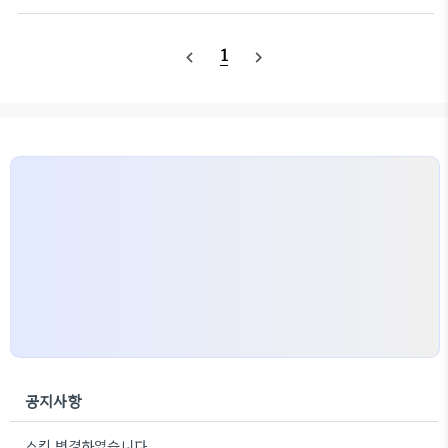
터치 센서와 전자 유도 방식의EMR펜 센서를 조합해
사양의 판매 가격은XPS 730x 이 약 3,000달러,
쌍방의 조작을 가능하게 'Eee Slate B121'의 화면
Studio XPS는 약1,500달러로 예상됩니다. XPS
사이즈는..
1
navigate_before
navigate_next
730x은 게이머 전용의 고성능 PC "XPS"시리즈의
고급 모델로 이미 출시된 "XPS730"의 후속 기종인
데요. CPU를 "Core i7-965 Extreme
Edition"으로 했을 경우 구동 주파수를 약간 올리는
"오버 클락"상태로 운용할 수 있는 옵션을 준비하였으
며 그래픽 카드 2개를 동시에 사용해 보다 나은 성능
을 구현하고 있습니다. 전면 판넬이 경사진 특징적인
케..
공지사항
스킨 변경하였습니다.