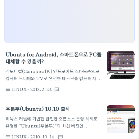
Ubuntu for Android, 스마트폰으로 PC를
대체할 수 있을까?
캐노니컬(Canonical)이 ​​안드로이드 스마트폰으로
컴퓨터 모니터와 TV로 완전한 데스크톱 컴퓨터 세션
을 구동할 수 있는 소프트웨어를 공개했습니다.
LINUX
· 2012. 2. 23.
format_list_bulleted
textsms
'Ubuntu for Android'로 명명된 이 소프트는 2
월 27 일부터 스페인에서 개최되는 "Mobile
World Congress 2012 (MWC2012) '에서 공개
우분투(Ubuntu) 10.10 출시
됩니다. * Ubuntu (우분투) : 리눅스 배포판의 하나
리눅스 커널에 기반한 완전한 오픈소스 운영 체제로
'Ubuntu for Android' 은 스마트폰에 탑재된
유명한 "Ubuntu(우분투)"의 최신 버전인
Android과는 별도로 'Ubuntu'를 이용할 수 있게
"Ubuntu 10.10"이 지난 10월 10일 다운로드를 통
해주는 프로그램으로 스마트폰을 모니터와 키보드에
LINUX
· 2010. 10. 14.
format_list_bulleted
textsms