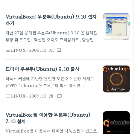
한 배포를 시작하였습니다. 다운로드 외에 기존 우분
연결하면 'Ubuntu'가 시작되고 데스크톱 버전의
투 사용자들은 우분투 10.04 LTS에서 직접 업그레
'Ubuntu"를 이용할 수있습니다. 다시말해
이드할 수 있습니다. 이번에 배포되는 Ubuntu
VirtualBox로 우분투(Ubuntu) 9.10 설치
'Ubuntu for Android'는 안드로이드 운영체..
10.10에서는 개인화 클라우드 서비스인 ‘우분투 원
하기
(Ubuntu One)’의 향상된 신규 서비스와 기능을 제
지난 27일 공개된 우분투(Ubuntu) 9.10 은 빨라진
공하며, 구글의 안드로이드, 애플의 아이폰, 마이크
부팅 및 로그인, 혁신된 오디오 프레임워크, 향상된
로소프트 윈도우 등 기타 다른 운영체제와의 상호 운
3G 브로드밴드 연결지원 등 사용자를 위한 다양한 부
용성이 확장 적용되었습니다. 'Ubuntu Desktop
LINUX
· 2009. 10. 31.
format_list_bulleted
textsms
분에서 향상이 이루어졌습니다. ▶ 관련글
Edition' 사용자들은 다양한 온라인 및 오프라인 애
2009/10/28 - [Tips/LINUX] - 드디어 우분투
플리케이션을 제공받을 수 있으며, 'Ubuntu
(Ubuntu) 9.10 출시 이번 포스트에서는 SUN
드디어 우분투(Ubuntu) 9.10 출시
Netbook Edition'사..
MICROSYSTEMS의 VirtualBox를 이용하여
리눅스 커널에 기반한 완전한 오픈소스 운영 체제로
Windows의 가상환경에서 우분투(Ubuntu) 9.10
유명한 "Ubuntu(우분투)"의 최신 버전인
를 설치하는 방법을 소개하고자 합니다. 먼저 아래의
"Ubuntu 9.10"를 10월 29일 출시한다고
링크에서 VirtualBox와 우분투(Ubuntu) 9.10 을
LINUX
· 2009. 10. 28.
format_list_bulleted
textsms
Canonical (英)이 발표했습니다. Ubuntu 9.10은
다운받습니다. ▶ SUN MICROSYSTEMS
더욱 빨라진 부팅 및 로그인, 혁신된 오디오 프레임워
VirtualBox 다운받기 ▶ 우분투(Ubuntu) 9.10
크, 향상된 3G 브로드밴드 연결지원 등 사용자를 위
VirtualBox 를 이용한 우분투(Ubuntu)
다운받기 링크1 링크2 ■ VirtualBox에..
한 다양한 부분에서 향상이 이루어졌습니다. ▶ 홈페
7.10 설치
이지 바로가기 ◀ ▶ 우분투 한국이용자 모임
VirtualBox 를 이용해서 데미안 리눅스를 기반으로
UbuntuKorea ◀ ■ Ubuntu 9.10 Server