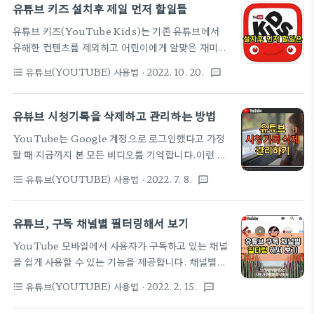
다. 1. 그림과 같이 유튜브 영상 재생시 재생바가 사라
유튜브 키즈 설치후 제일 먼저 할일들
지지 않고 있다가 우측 상당에 X를 눌러여 없어지는
유튜브 키즈(YouTube Kids)는 기존 유튜브에서
불편함이 발생하는 경우가 있습니다. ▼ 2. 영상재생
유해한 컨텐츠를 제외하고 어린이에게 알맞은 재미있
시 재생바가 바로 사라지게 하려면 먼저 사용자 '프로
고 교육적인 동영상을 제공하기위해 구글에서 제공하
필 - 설정'을 순서대로 터치합니다. ▼ 3. '설정 - 접근
유튜브(YOUTUBE) 사용법
· 2022. 10. 20.
format_list_bulleted
textsms
는 서비스입니다. ■ 유튜브 키즈(YouTube Kids)
성' 에서 접근성 플레이어를 OFF 시킵니다.▼ 4. 이
다운로드하기 ■
렇게하면 X 표시도 없고... 재생바가 바로 사라집니
https://play.google.com/store/apps/details?
유뷰브 시청기록을 삭제하고 관리하는 방법
다.▼ 5. 재생바가 사라지는 시간도 제어할 수 있는데
id=com.google.android.apps.youtube.kids
그림과 같이 접근성 ..
YouTube는 Google 계정으로 로그인했다고 가정
디즈니, 뽀로로, 라바 키즈, 캐리 앤 송, 코코몽등 유
할 때 지금까지 본 모든 비디오를 기억합니다.이런 사
치원생부터 초등학생까지의 어린이를 위한 재미있고
용자의 시청 이력을 추천에 사용하고, 심지어 오래된
교육적인 동영상이 제공되며, 가족에게 알맞은 시청
유튜브(YOUTUBE) 사용법
· 2022. 7. 8.
format_list_bulleted
textsms
비디오를 다시 보도록 권장하는데 이용하게 됩니다.
환경을 조성할 수 있도록 다양한 자녀 보호 기능을 제
YouTube 시청기록은 과거에 내가 시청한 이력을 확
공하고 있는데요. 유튜브 키즈 (YouTube Kids)는
인하는데 도움이 되지만, 나의 취향이나 시청기록을
유튜브, 구독 채널별 필터링해서 보기
어린이에게 부적합한 동영상을 필터링하도록 설계되
남들에게 노출될 수 있는 우려가 있고, 서두에 언급한
었으나 아직 완벽하지않기에..
YouTube 모바일에서 사용자가 구독하고 있는 채널
YouTube의 알고리즘에 끌려(?)다니는 것에 동의하
을 쉽게 사용할 수 있는 기능을 제공합니다. 채널별로
지 않을 경우 시청 기록을 정리하거나 수집을 중지하
필터링할 수 있는 기능인데요. 유튜브 초기 화면 하단
면 됩니다. 오늘은 YouTube에서 시청기록을 삭제
유튜브(YOUTUBE) 사용법
· 2022. 2. 15.
format_list_bulleted
textsms
의 구독 버튼을 터치한 후 구독 탭 상단에 있는 슬라이
하고 관리하는 방법을 소개합니다. [차례] A. 웹브라
드 메뉴에서 감상할 채널을 터치하기만 하면 슬라이드