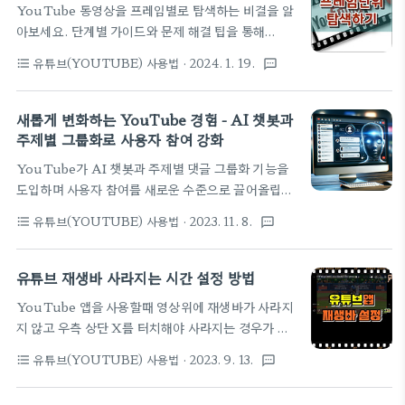
YouTube 동영상을 프레임별로 탐색하는 비결을 알
라는 크롬 확장 프로그램으로 다음영상 자동 재생, 재
아보세요. 단계별 가이드와 문제 해결 팁을 통해
생바, 볼륨 조절, PIP 모드, 재생 속도 조절 등 다양한
YouTube 시청 환경을 개선하세요 YouTube 동영
기능을 제공해 PC에서도 쇼츠를 편리하게 시청할 수
유튜브(YOUTUBE) 사용법
· 2024. 1. 19.
format_list_bulleted
textsms
상을 프레임 단위로 탐색하는 기능은 전문가의 전유물
있습니다. 유튜브 쇼츠 컨트롤 주요 기능- 자동 재생:
처럼 보일 수 있지만, 일반 사용자에게도 엄청난 가치
영상 시간이 끝나면 자동으로 다음 영상이 재생됩니
가 있습니다. 튜토리얼을 분석하거나 예술 작품을 감
새롭게 변화하는 YouTube 경험 - AI 챗봇과
다. - 재생바: 쇼츠 하단에 재생바를 이용해 영상 시간
상하거나 단순히 찰나의 순간을 포착하려고 할 때 동
주제별 그룹화로 사용자 참여 강화
을 변경할 수 있습니..
영상 재생을 정밀하게 제어할 수 있는 기능은 시청 경
YouTube가 AI 챗봇과 주제별 댓글 그룹화 기능을
험을 크게 향상시킬 수 있습니다. 이 가이드에서는
도입하며 사용자 참여를 새로운 수준으로 끌어올립니
YouTube의 프레임별 탐색 기능의 비밀을 공개하여
다. 이 블로그에서는 YouTube 프리미엄과 안드로
플랫폼에서 동영상을 시청하는 방식을 혁신합니다.
유튜브(YOUTUBE) 사용법
· 2023. 11. 8.
format_list_bulleted
textsms
이드 사용자를 위한 이 혁신적인 기능들의 출시와 이
프레임별 탐색이 필요한가? 프레임별 탐색을 사용하
로 인한 시청 경험의 진화에 대해 소개합니다. 참고기
면 시청자가 동영상을 한 번에 한 프레임씩 이동하면
사 YouTube is experimenting with
유튜브 재생바 사라지는 시간 설정 방법
서 콘텐츠를 세밀하게 살펴볼 수 있습니다. 이 기능
generative AI features within its app,
은..
YouTube 앱을 사용할때 영상위에 재생바가 사라지
including a new AI chatbot. This chatbot
지 않고 우측 상단 X를 터치해야 사라지는 경우가 있
aims to provide users with answers to
습니다. 오늘은 YouTube앱에서 재생바를 제거하거
questions about the videos they are
유튜브(YOUTUBE) 사용법
· 2023. 9. 13.
format_list_bulleted
textsms
나 사용자 지정하는 방법과 사라지는 시간을 설정하여
watching, suggest related content, and
보다 간소화된 시청 환경을 제공하는 방법을 소개합니
more, without disrupting vide..