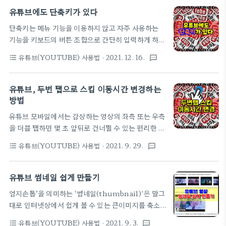
우저 환경에서 1. 시청기록 삭제하기 2. 시청기록 저
메뉴 아래에서 선택한 채널의 동영상만 리스트 되며,
유튜브에도 단축키가 있다
장을 중단하고 관리하는 방법 B.안드로이드 유튜브
목록은 시간순으로 표시되며 채널을 방문한 다음 동영
앱에서 1. 시청기록 삭제하기 2...
단축키는 메뉴 기능을 이용하지 않고 자주 사용하는
상 탭으로 이동하여 유사한 목록을 보는 것보다 매우
기능을 키보드의 버튼 조합으로 간단히 입력하게 하여
편리합니다. 또한, 선택된 채널의 프로필을 포함한 좀
생산성을 높여주는 것을 말합니다. 대표적인 단축키
더 다양한 채널의 정보를 보려면 선택한 채널의 동영
유튜브(YOUTUBE) 사용법
· 2021. 12. 16.
format_list_bulleted
textsms
가 복사와 붙이기를 실행하는 Ctrl+C, Ctrl+V 입니
상만 리스트 된 화면의 우측 상단에 있는 '채널 보
다. 이러한 단축키는 Ctrl+C, Ctrl+V 처럼 윈도우
기'를 선택하면 됩니다. ▼ 추가로 구독채널 슬라이드
환경의 모든 프로그램에 영향을 주는 것부터 프로그램
유튜브, 두번 탭으로 스킵 이동시간 변경하는
메뉴 우측의 '전체'를 선택하면 내가 구독하는 모든 채
별로 별도로 지정된 단축키까지 다양한 방법으로 사용
방법
널의 목록이 나타나며 이 목록들은 ..
되고 있는데요. 윈도우용 프로그램말고도 우리가 자
유튜브 모바일에서는 감상하는 영상의 좌측 또는 우측
주 이용하는 유튜브에서도 단축키를 활용하면 보다 효
을 더블 탭하면 몇 초 앞뒤로 건너뛸 수 있는 편리한 기
과적인 콘텐츠 사용이 가능하답니다. 오늘은 유튜브
능이 있습니다. 기본적으로 설정된 시간은 10초로 영
에서 사용가능한 단축키 리스트를 알려드립니다. 구
유튜브(YOUTUBE) 사용법
· 2021. 9. 29.
format_list_bulleted
textsms
상의 좌측을 더블탭하면 앞으로 10초 이동, 우측을 더
분 작업 단축키 재생 재생/일시중지 전환 k 10초 되감
블탭하면 뒤로 10초 이동이 가능한데요. 이렇게 한번
기 j 10초 앞으로 건너뛰기 l 이전 동영상
에 건너 뛸 수 있는 시간은 기본적으로 10초로 설정이
유튜브 썸네일 쉽게 만들기
P(SHIFT+p) 다음 동영상 N(SHIFT+..
되어있지만 설정값을 바꾸면 시간을 조정할 수 있습니
엄지손톱’을 의미하는 '썸네일(thumbnail)'은 말그
다. 오늘은 유튜브 모바일에서 더블탭해여 건너뛸 수
대로 인터넷상에서 쉽게 볼 수 있는 큰이미지를 축소
있는 시간을 변경하는 방법을 소개합니다. 1. 유튜브
시킨 견본 이미지를 말합니다. 이러한 견본이미지는
모바일에서 우측상단 '프로필 - 설정', 설정화면에서
유튜브(YOUTUBE) 사용법
· 2021. 9. 3.
format_list_bulleted
textsms