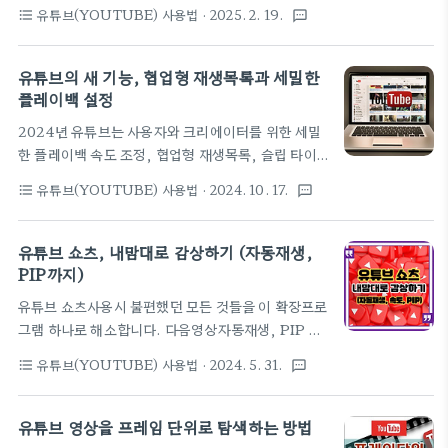
삼성 인터넷 브라우저를 활용해 백그라운드 재생,
요소가 많아요. 오늘은 YouTube 추천 피드를 깔끔
유튜브(YOUTUBE) 사용법
· 2025. 2. 19.
format_list_bulleted
textsms
PIP 모드, 광고 차단 기능을 무료로 사용할 수 있습니
하게 정리하고, 나에게 꼭 맞는 영상을 추천받는 방법
다! 설정 방법부터 유용한 꿀팁까지, 지금 바로 확인해
을 알려드릴게요. 🔥 YouTube 추천 알고리즘을 최
보세요. 🚀🎶 💡 "유튜브 프리미엄을 꼭 구독해야 할
유튜브의 새 기능, 협업형 재생목록과 세밀한
적화하는 5가지 방법YouTube의..
까?" 광고 없이 동영상을 보고, 화면을 꺼도 음악을
플레이백 설정
들을 수 있는 유튜브 프리미엄. 하지만 매달 14,900
2024년 유튜브는 사용자와 크리에이터를 위한 세밀
원의 구독료가 부담될 때도 있죠. 다행히 갤럭시 사용
한 플레이백 속도 조정, 협업형 재생목록, 슬립 타이
자라면 삼성 인터넷 브라우저를 활용해 유튜브 프리미
머 등 다양한 신규 기능을 도입하여 더 나은 사용자 경
엄과 비슷한 기능을 무료로 사용할 수 있습니다. 오늘
유튜브(YOUTUBE) 사용법
· 2024. 10. 17.
format_list_bulleted
textsms
험을 제공합니다. 2024년, 유튜브는 사용자와 크리
은 삼성 인터넷 브라우저를 이용해 ✅ 백그라운드 재
에이터 모두에게 더 나은 경험을 제공하기 위해 다양
생, ✅ PIP(화면 속 화면) 모드, ✅ 광고 차단 기능을
한 신규 기능과 업데이트를 발표했습니다. 유튜브는
유튜브 쇼츠, 내맘대로 감상하기 (자동재생,
설정하는 방법..
매년 사용자의 피드백을 바탕으로 플랫폼을 개선하
PIP까지)
고, 그 결과 올해도 주목할 만한 업데이트가 여러 가지
유튜브 쇼츠사용시 불편했던 모든 것들을 이 확장프로
추가되었습니다. 웹, 모바일, TV, 그리고 유튜브 뮤
그램 하나로 해소합니다. 다음영상자동재생, PIP 등
직에 이르기까지 새로운 기능들이 순차적으로 적용되
편리한 기능을 이제 바로 사용해보세요. 유튜브 쇼츠
며, 사용자들이 보다 직관적으로 콘텐츠를 탐색하고
유튜브(YOUTUBE) 사용법
· 2024. 5. 31.
format_list_bulleted
textsms
는 모바일에 최적화된 짧은 세로형 동영상 콘텐츠입니
활용할 수 있는 방법들이 강화되었습니다. 이번 블로
다. 하지만 PC에서는 기능이 제한적이라 불편한 점이
그에서는 유튜브의 주요 기능 개선 사항들을 중점적으
있죠. 이러한 단점을 보완할 수 있는 유용한 확장 프로
유튜브 영상을 프레임 단위로 탐색하는 방법
로 소개하며, 각 기능이 어떤 가치를 제공하는지..
그램을 소개할까 합니다. 바로 '유튜브 쇼츠 컨트롤'이