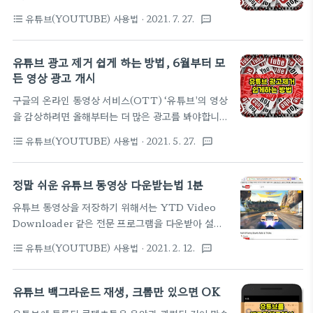
바일 기기를 이용해서 콘텐츠를 즐기는 요즘 대세 트
유 버튼을 클릭합니다. ▼ 2. 공유창이 나오면 시작시
유튜브(YOUTUBE) 사용법
· 2021. 7. 27.
format_list_bulleted
textsms
렌드로 틱톡을 시작으로 최근에는 유튜브에서도 해당
간을 체크하고, 원하는 시작시간 분:초를 입력한 후 공
콘텐츠를 제작할 수 가 있습니다. ​ 유튜브에서의 숏폼
유를 하면 됩니다. ▼ ■ 안드로이드 등의 모바일에 사
콘텐츠는 '유튜브 쇼츠'라고 불리는데 유튜브 쇼츠는
유튜브 광고 제거 쉽게 하는 방법, 6월부터 모
용시 Android 또는 iOS에는 앞서 설명한 링크를 생
기존의 가로 형태의 영상이 아닌 3:4 혹은 9:16 비율
든 영상 광고 개시
성하는 방법이 없으므로 ..
의 세로형 영상으로, 60초를 넘기지 않는 짧은 동영상
구글의 온라인 동영상 서비스(OTT) ‘유튜브'의 영상
을 이용자가 직접 만들어 공유할 수 있습니다. 유튜브
을 감상하려면 올해부터는 더 많은 광고를 봐야합니
쇼츠는 쇼츠 제작 도구를 통해 영상을 촬영하고 편집
다. 이는 유튜브 매출 증대를 위해 수익화를 하지 않는
할 수 있는데 PC로는 업로드가 불가능하며, 스마트폰
유튜브(YOUTUBE) 사용법
· 2021. 5. 27.
format_list_bulleted
textsms
유튜브 콘텐츠에도 임의로 광고를 노출시키는 것으로
을 통해서만 업로드가 가능한데요. 오늘은 스마트폰
정책을 변경했기 때문인데요. 현재 유튜브는 ‘유튜브
을 이용하여 '유튜브 쇼츠'를 만들어 올리는 방법을 소
파트너 프로그램(YPP)’에 가입된 채널의 영상을 시
정말 쉬운 유튜브 동영상 다운받는법 1분
개합니다. 1. 유튜브 앱을 실행..
작할때 한두개의 광고를 노출시키고고, 추가로 수익
유튜브 동영상을 저장하기 위해서는 YTD Video
을 원하는 채널에는 여러 개의 중간 광고를 삽입하고
Downloader 같은 전문 프로그램을 다운받아 설치
있습니다. YPP에 참여하지 않는 콘텐츠엔 광고가 붙
하는 방법도 있지만, 이것을 별도 프로그램 설치 없이
지 않았고 지난 1년간 공개한 콘텐츠가 4000시간 이
유튜브(YOUTUBE) 사용법
· 2021. 2. 12.
format_list_bulleted
textsms
웹상에서 바로 진행할 수 있는 방법이 있어 소개합니
상이고, 구독자 수가 1000명을 넘어야 광고를 실고
다. 'videocyborg'는 유튜브나 사용자가 특정한
수익을 창출할 수 있는 자격을 부여했는데, 6월 부터
Web페이지의 동영상를 mp4 동영상 또는 mp3 음
유튜브 백그라운드 재생, 크롬만 있으면 OK
는 YPP 가입 유무와 관계없이 모든 채널에 광고를 노
악파일로 한번에 저장해주는 무료 웹서비스입니다.
출 시키는 것이죠. 따라서 유튜브 사..