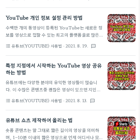
큰이미지나 동영상등을 직접 열람할때 소요되는 대역
'일반'을 선택합니다. ▼ 2. 일반설정 화면에서 '두 번
폭과 다운로드 시간을 줄이는 것을 목적으로 열람전에
탭하여 탐색'을 선택한 후 변경할 시간을 지정하면 완
미리 썸네일로 불리는 '축소판 그림'을 통해 확인한후
YouTube 개인 정보 설정 관리 방법
료 ▼
이용자가 시행착오를 겪지 않고 컨텐츠를 고르는데 큰
수백만 개의 동영상이 등록된 YouTube는 새로운 정
도움을 주는데요. 오늘은 유튜브 영상을 자신의 홈페
보를 영상으로 접할 수 있는 최고의 플랫폼을로 많은
이지나 블로그들에 소개할때 해당영상을 별도의 도구
사용자가 하루에도 몇번씩 자주 접속하고 상당한 시간
로 캡쳐하고 편집하지 않고 온라인상에서 바로 '썸네
유튜브(YOUTUBE) 사용법
· 2021. 8. 19.
format_list_bulleted
textsms
을 YouTube사용에 시간을 할애하고 있습니다. 이
일 이미지'를 만들고 다운로드 할수 있는 웹사이트를
는 여러분의 정보가 그만큼 자주 노출이 될 수도 있다
소개합니다. ■ 사이트 바로가기 ■ Get Free
는 의미이기도 한데요. 만약에 여러분이 YouTube
특정 지점에서 시작하는 YouTube 영상 공유
YouTube Video Thumbnail Image |
에서 당신의 계정을 보호하기를 원한다면, 지금 바로
하는 방법
YouTube Video Thumbnai..
개인 정보 설정을 점검 해보는 것을 권장합니다. 오늘
유튜브에는 다양한 분야의 유익한 영상들이 많습니
은 YouTube에서 개인 정보 설정 관리 방법을 소개
다. 이 수많은 콘텐츠중 괜찮은 영상이 있으면 지인이
합니다. ■ 윈도우 - YouTube 웹사이트에서 1. 유튜
나 sns등에 공유를 하는 경우가 많은데요. 이때 공유
브 웹 사이트를 열고 로그인 - 왼쪽 상단 메뉴 아이콘
유튜브(YOUTUBE) 사용법
· 2021. 8. 13.
format_list_bulleted
textsms
를 한 영상이 길어 '영상의 특정 시간부터 공유를 할 수
을 클릭 - 설정 ▼ 2. 왼쪽 메뉴에서 '공개 범위 설정'
있는 방법이 없을까?'라는 의문이 생겨 확인을 해보
을 선택합니다. 여기서 내가 저장한 재생목록과 구독
니, 다행이 쉬운 방법을 찾았습니다. 오늘은 특정 지점
유튜브 쇼츠 제작하여 올리는 법
정보의 공개여부를 설..
에서 시작하는 YouTube 동영상을 공유하는 방법을
숏폼 콘텐츠는 말 그대로 짧은 길이의 영상을 의미하
소개합니다. ■ 윈도우에서 웹브라우저를 통한 유튜
며, 1~10분 이내의 짧은 영상으로 언제 어디서나 모
브 사용시 1. 유튜브 방문후 공유를 할 영사 하단의 공