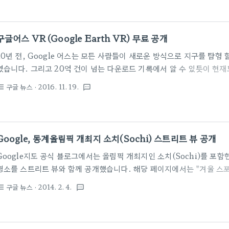
이용할 수 있습니다. 스트리트뷰로 보여지는 화면은 상하좌우 360도를 
구글 어스 VR에서 스트리트뷰가 지원되는 지역 근처로 가면 해당 아이
아이콘을 선택해 조작하면 됩니다.안타깝게도 한국은 ..
구글어스 VR (Google Earth VR) 무료 공개
10년 전, Google 어스는 모든 사람들이 새로운 방식으로 지구를 탐험 
였습니다. 그리고 20억 건이 넘는 다운로드 기록에서 알 수 있듯이 현
Google 어스는 여기서 만족하지 않고 세계를 구경 할 수있는 다음 단계로
구글 뉴스
· 2016. 11. 19.
st_bulleted
textsms
켰습니다. 미 Google Inc.는 16 일(현지 시간) 'Google Earth 
'Google Earth VR '는 Windows 7 / 8.1 / 10을 지원하고 있으
할 수있습니다. 'Google Earth VR'을 사용하면 도시를 날고 가장 
날아갈 수 있습니다. 'Google Earth ..
Google, 동계올림픽 개최지 소치(Sochi) 스트리트 뷰 공개
Google지도 공식 블로그에서는 올림픽 개최지인 소치(Sochi)를 포
명소를 스트리트 뷰와 함께 공개했습니다. 해당 페이지에서는 "겨울 스
향해 있으며, 이 거대한 나라의 거리와 도시, 아름다운 관광 명소를 Goo
구글 뉴스
· 2014. 2. 4.
st_bulleted
textsms
회"라고 설명하고 있습니다. 소치 외에도 Vladivostok, Yakutsk, I
이미지를 추가하였으며, 스트리트 뷰는 2013 년 러시아 전체로는 30 만 
된 면적을 지원한다고 합니다. 또한, 슬로베니아의 스트리트 뷰도 추가