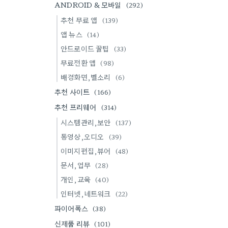
ANDROID & 모바일
(292)
추천 무료 앱
(139)
앱 뉴스
(14)
안드로이드 꿀팁
(33)
무료전환 앱
(98)
배경화면,벨소리
(6)
추천 사이트
(166)
추천 프리웨어
(314)
시스템관리,보안
(137)
동영상,오디오
(39)
이미지편집,뷰어
(48)
문서,업무
(28)
개인,교육
(40)
인터넷,네트워크
(22)
파이어폭스
(38)
신제품 리뷰
(101)