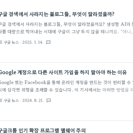
구글 검색에서 사라지는 블로그들, 무엇이 달라졌을까?
구글 검색에서 사라지는 블로그들, 무엇이 달라졌을까요? 생성형 AI의
사를 대량으로 찍어내는 시대에 구글이 그냥 두지 않을 테니까요. "아니
왜 이렇게 안 보이는 거죠? 블로그를 운영하시는 분들이라면 한 번쯤 이
구글 뉴스
· 2025. 1. 14.
st_bulleted
textsms
저도 블로그를 운영하면서 최근 변화를 피부로 느끼고 있는데요. 예전에
그 글들이 이제는 한참을 내려야 보이더라고요. 특히 재미있는 건. 블
(소위, 강의 팔이라 불리는) 1월만 되면 "돈 되는 키워드"라면서 "신년
아지잖아요? 마치 비밀스러운 정보라도 되는 것처럼 말이죠. 그런데 실
Google 계정으로 다른 사이트 가입을 하지 말아야 하는 이유
색해 보면... ..
Google 또는 Facebook을 통해 온라인 계정을 만드는 것이 편리할 
시에 심각한 위험을 초래할 수 있습니다. 이 기사에서는 이러한 방법을 
시합니다. 온라인 서비스를 사용할 때, Google 또는 Facebook 계
구글 뉴스
· 2024. 8. 21.
st_bulleted
textsms
있는 옵션을 자주 보게 됩니다. 처음에는 이러한 기능이 시간을 절약하고
있지만, 그 이면에는 우리가 간과하기 쉬운 심각한 위험 요소가 숨어 있
시 측면에서 이 방법이 가지는 문제점을 이해하는 것이 중요합니다. SS
온)는 한 번의 로그인으로 여러 서비스에 접근할 수 있게 해주는 기술입니
구글크롬 인기 확장 프로그램 맬웨어 주의