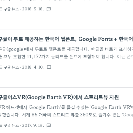
내에 Google One으로 자동 업그레이드된다고 합니다. Google One 
구글 뉴스
· 2018. 5. 18.
st_bulleted
textsms
부터 시작하며 200GB는 2.99달러, 2TB는 9.99달러에 제공되며 2
로 유지됩니다. 기존 1TB 드라이브 요금제는 추가 비용 없이 2TB로
반영되는 변경사항은 크게 세 가지입니다. 첫 번째는 200GB와 2TB 
번째는 2TB의 저장공간을 기존의 1TB 가격으로 사용할 수 있으며, 세.
구글이 무료 제공하는 한국어 웹폰트, Google Fonts + 한국
구글(google)에서 무료로 웹폰트를 제공합니다. 한글을 바르게 표시
를 모두 조합한 11,172가지 글리프를 폰트에 포함해야 합니다. 이는 
아니라 파일의 용량에도 큰 영향을 미칩니다. 따라서 어떤 폰트의 용량은
구글 뉴스
· 2018. 4. 10.
st_bulleted
textsms
는 수십MB를 차지하는 경우도 있기에 폰트를 완전히 다운로드하기 전
지 않습니다 이런 이유로 웹에서 다양한 한글 폰트를 제대로 이용하는 데 
Fonts + 한국어'가 이런 문제를 해결해 줍니다. 아래는 해당 사이트에 올라온
국어'에 관한 글입니다. 웹상의 방대한 한국어 문서를 분석한 결과, Goo
구글어스VR(Google Earth VR)에서 스트리트뷰 지원
.
VR 헤드셋에서 'Google Earth'를 즐길 수있는 'Google Earth VR
작했습니다. 세계 85 개국의 스트리트 뷰를 360도로 즐기수 있는 'Google
Vive "와"Oculus Rift "를 지원하며, 이들 제품이 없는 경우에도 스마트 
구글 뉴스
· 2017. 9. 19.
st_bulleted
textsms
'Google 스트리트 뷰'앱을 설치하면 'Cardboard' 또는 다른 VR 