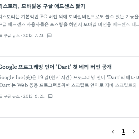
트 뷰가 제공하는 55 번째 국가가 된다 합니다. ▣ 바로가기 : http://goo
티스토리, 모바일용 구글 애드센스 달기
티스토리는 기본적인 PC 버전 외에 모바일버전으로도 볼수 있는 기능을
구글 애드센스 사용자들은 포스팅을 하면서 모바일 버전용 애드센스 태그
편함이 있었는데요. 최근에 플러그인으로 모바일용 구글 애드센스를 한 
구글 뉴스
· 2013. 7. 23.
st_bulleted
textsms
로 모바일 버전에서만 나타나는 구글 애드센스를 삽입할 수가 있습니다. ■
플러그인 - 관리 및 통계, Google AdSense (모바일용)에서 우측 설
정에서 광고를 배치할 레이아웃을 선택합니다. 3. 광고란에 본인의 구
코드를 붙여넣습니다. 4. 저장하면 완료 ■ 모바일 광고가 없는 분들은? 1
Google 프로그래밍 언어 'Dart' 첫 베타 버전 공개
'+새..
Google Inc(美)은 19 일(현지 시간) 프로그래밍 언어 'Dart'의 베
'Dart'는 Web 응용 프로그램을위한 스크립트 언어로 자바 스크립트와 
웹 브라우저 내장 스트립팅 언어를 대체하기 위해 개발되었습니다. 'Dart
구글 뉴스
· 2013. 6. 21.
st_bulleted
textsms
VM'라는 가상 머신상에서 비교적 빠른 속도로 동작합니다. 만약 가상
리 'dart2js'에서 JavaScript로 변환하면 다양한 플랫폼에서 동작시킬
서 보다는 다소 속조가 저하됩니다. 이번 업데이트는 2011년 공개이후
로 'dart2js'과 'Dart VM'의 동작 속도 향상이 주요 개선사항입니다. 예
1
navigate_before
navigate_next