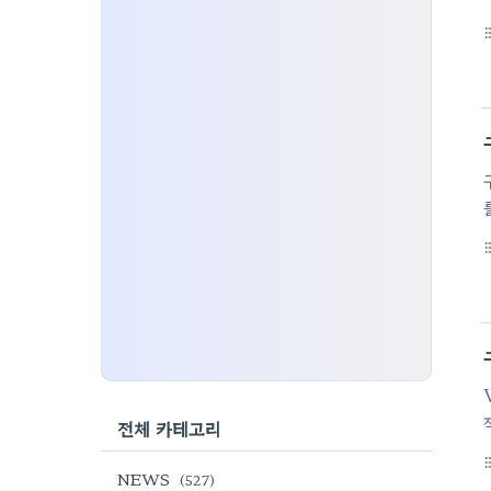
format_li
format_li
.
전체 카테고리
format_li
NEWS
(527)