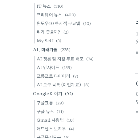
IT 뉴스
(110)
프리웨어 뉴스
(400)
윈도우10 한시적 무료앱
(10)
뭐가 좋을까?
(2)
My Self
(3)
AI, 미래기술
(228)
format_li
AI 챗봇 및 지침 무료 배포
(74)
AI 인사이트
(139)
프롬프트 다이어리
(7)
AI 도구 목록 (이전자료)
(8)
Google 이야기
(92)
구글크롬
(29)
구글 뉴스
(11)
format_li
Gmail 사용법
(10)
애드센스 노하우
(4)
구글문서도구
(6)