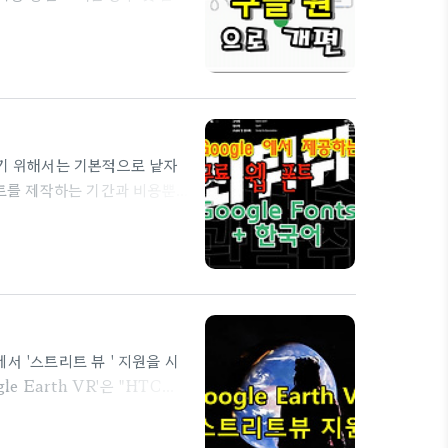
요금제는 100GB(1.99달러)
TB 초과 용량의 요금제는 그대
 업그레이드됩니다. 이번 개편에
용량 옵션이 새로 추가되고, 두
.
어
하기 위해서는 기본적으로 낱자
폰트를 제작하는 기간과 비용뿐
 불과 수백KB지만 어떤 폰트
까지는 페이지가 바르게 표시되
큰 제약이었지만 'Google
 'Google Fonts + 한
gle은 주제에 따라 사용되는
'에서 '스트리트 뷰 ' 지원을 시
 Earth VR'은 "HTC
폰 (iOS / Android)에
체험기기에서도 "스트리트 뷰"를