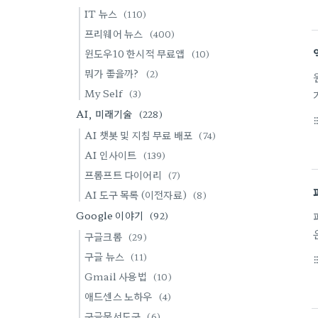
IT 뉴스
(110)
프리웨어 뉴스
(400)
윈도우10 한시적 무료앱
(10)
.
뭐가 좋을까?
(2)
My Self
(3)
AI, 미래기술
(228)
format_li
AI 챗봇 및 지침 무료 배포
(74)
AI 인사이트
(139)
프롬프트 다이어리
(7)
AI 도구 목록 (이전자료)
(8)
Google 이야기
(92)
구글크롬
(29)
구글 뉴스
(11)
format_li
Gmail 사용법
(10)
애드센스 노하우
(4)
구글문서도구
(6)