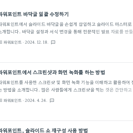
파워포인트 바닥글 일괄 수정하기
파워포인트에서 슬라이드 바닥글을 손쉽게 삽입하고 슬라이드 마스터로 
소개합니다. 바닥글 설정과 서식 변경을 통해 전문적인 발표 자료를 만
레젠테이션을 준비하다 보면 슬라이드 하단에 번호, 회사 이름, 날짜 등
파워포인트
· 2024. 12. 18.
st_bulleted
textsms
때가 많습니다. 이때 사용하는 것이 바닥글 기능입니다. 바닥글은 슬라
깔끔한 정보 전달을 가능하게 합니다. 하지만 슬라이드가 많아질수록 
니다. 이 문제를 해결하기 위해 슬라이드 마스터를 활용하면 효율적으로 작
글 텍스트 삽입하기파워포인트에서 바닥글을 삽입하는 방법은 매우 간단
파워포인트에서 스크린샷과 화면 녹화를 하는 방법
따라 하면 모든 슬라이드에 동..
파워포인트를 사용한 스크린샷 및 화면 녹화 기능을 이해하고 활용하여
는 방법을 소개합니다. 많은 사람들에게 스크린샷을 찍는 것은 간단하고
습니다. 화면에 보이는 것을 캡처하면 그만이죠. 하지만 매일 파워포
파워포인트
· 2024. 4. 24.
st_bulleted
textsms
찍어야 하는 사람들에게는 제3의 앱을 사용하는 것이 오히려 불편할 수 
워포인트에 이미 스크린샷 도구가 내장되어 있어 별도의 앱을 다운로드할
들이 모른다는 것입니다. 마이크로소프트 오피스는 사용자가 오피스 앱
서 화면을 캡처해야 할 필요성을 이해하고 있습니다. 따라서 화면뿐만 
파워포인트, 슬라이드 쇼 재구성 사용 방법