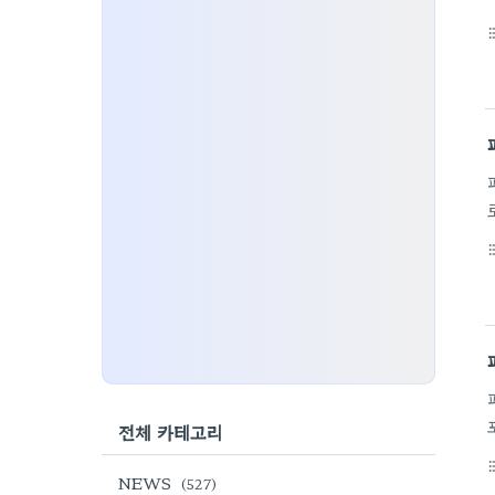
format_li
format_li
전체 카테고리
format_li
NEWS
(527)