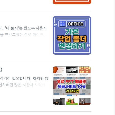
 마우스 오른 메뉴 - 구역 추
곳은 기본구역으로 자동설정됩니
경 및 활용 1. 구역 이름에서
 '내 문서'는 윈도우 사용자
응용 프로그램은 주로 마이크로
를 기본 작업폴더로 많이 사용
들이 많이 축적이 된다는 얘기
제가 발생을 합니다. -.기본적
크보다 비교적 용량이 적은
, 속도 저하 우려 -. C드라
)
감각이 필요합니다. 하지만 많
인하려면 많은 시간과 노력이
용하면 편리한데... 이렇게
역할을 하는 데 사용되는 이
 수행 할 수있는 다양한 무료
PowerPoint에서 열고 원하