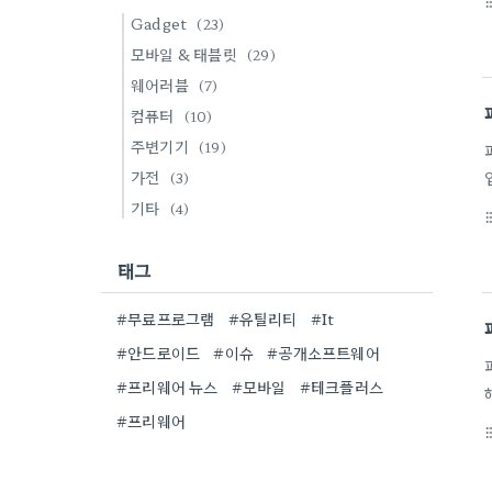
format_li
Gadget
(23)
모바일 & 태블릿
(29)
웨어러블
(7)
컴퓨터
(10)
주변기기
(19)
가전
(3)
기타
(4)
format_li
태그
#무료프로그램
#유틸리티
#It
#안드로이드
#이슈
#공개소프트웨어
#프리웨어 뉴스
#모바일
#테크플러스
#프리웨어
format_li