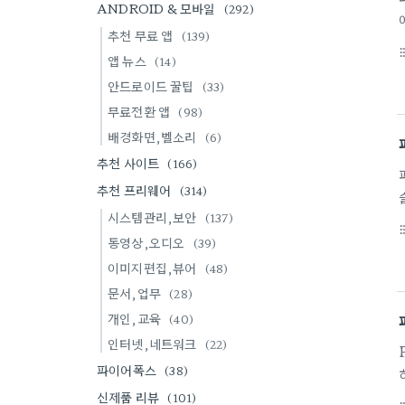
ANDROID & 모바일
(292)
추천 무료 앱
(139)
format_li
앱 뉴스
(14)
안드로이드 꿀팁
(33)
무료전환 앱
(98)
배경화면,벨소리
(6)
추천 사이트
(166)
추천 프리웨어
(314)
시스템관리,보안
(137)
format_li
동영상,오디오
(39)
이미지편집,뷰어
(48)
문서,업무
(28)
개인,교육
(40)
인터넷,네트워크
(22)
파이어폭스
(38)
신제품 리뷰
(101)