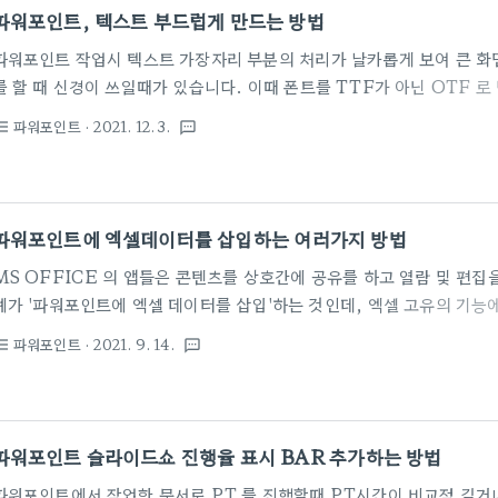
는대로 편집 할 수 있습니다. '어떤오후의 프리웨어'에서는 이미 몇차례에 걸
파워포인트, 텍스트 부드럽게 만드는 방법
플릿'을 제공하는..
파워포인트 작업시 텍스트 가장자리 부분의 처리가 날카롭게 보여 큰 화
를 할 때 신경이 쓰일때가 있습니다. 이때 폰트를 TTF가 아닌 OTF 
저도 마음에 들지 않는다면 무엇이 문제일까요? 그래픽에 조금 관심이 
파워포인트
· 2021. 12. 3.
st_bulleted
textsms
(Anti-Aliasing)라는 용어를 아실겁니다. 말그대로 Anti-Aliasi
인데요. 이미지나 텍스트의 가장자리의 계단현상을 없애고 부드럽게 해주
포인트 메뉴에는 안티앨리어싱(Anti-Aliasing)기능은 없습니다. 
싱(Anti-Aliasing)효과를 낼 수 있는 방법(편법?)이 있는데요. 모
파워포인트에 엑셀데이터를 삽입하는 여러가지 방법
르..
MS OFFICE 의 앱들은 콘텐츠를 상호간에 공유를 하고 열람 및 편집을
예가 '파워포인트에 엑셀 데이터를 삽입'하는 것인데, 엑셀 고유의 기
드시트 형태의 데이터값을 파워포인터에 붙여넣은 후 발표등에 유용하게
파워포인트
· 2021. 9. 14.
st_bulleted
textsms
트에 엑셀을 삽입하는 방법은 여러가지가 있는데, 오늘은 파워포인트에 
을 소개합니다. ■ 개체삽입 1. 엑셀데이터를 파워 포인트에 삽입하기 위해
체'를 선택합니다. ▼ 2. 개체삽입창에서 '파일로부터 만들기'에 체크한 
다. ▼ 3. 개체삽입할 파일선택시 '연결'에 체크를 하게되면 그림과 같
파워포인트 슬라이드쇼 진행율 표시 BAR 추가하는 방법
이터를 더..
파워포인트에서 작업한 문서로 PT 를 진행할때 PT시간이 비교적 길거