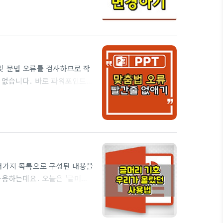
서에서 글꼴을 한번에 쉽게 변경
예제 문서에는 'HY 엽서M',
들을 'HY 궁서B'로 변경하도
2. '글꼴 바꾸기'팝업창이 뜨
및 문법 오류를 검사하므로 작
은 없습니다. 바로 파워포인트의
법 검사는 Outlook,
e에서는 잠재적 맞춤법 오류는 빨간
다. 이 옵션 설정으로 수정이
을 할 수 있게 되죠. 하지만
맞춤법 자동 검사가 불편하다
여러가지 목록으로 구성된 내용을
사용하는데요. 오늘은 '글머리
호외에 사용자가 선택한 기호
 기호'를 추가할 텍스트 상자를
합니다. ▼ 2. '글머리 기호 선