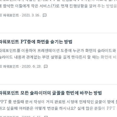
에 참석한 이들에게 작은 서비스(?)로 현재 진행상황을 알려 주는 방법
이때 주로 페이지수 (전체페이지중에 현재 몇페이지가 진행중)로 진행상
파워포인트
· 2021. 3. 16.
st_bulleted
textsms
더 시각적인 방법으로 문서 하단에 진행율 상태 바를 추가하는 방법을 소
PowerPoint에서 완료된 슬라이드 쇼의 백분율을 시각적으로 나타내는 것
PowerPoint에서 진행률 표시 줄을 만드는 방법은 매크로를 이용하는
포인트 문서 하단에 진행율을 표시 BAR를 추가하는 방법을 소개합니다.
파워포인트 PT중에 화면을 숨기는 방법
불러온 후, '보기..
파워포인트를 이용하여 프레젠테이션 도중에 누군가 화면의 슬라이드와 
슬라이드 내용과 관계없는 부연 설명을 길게 한다든지 할 때는 화면에 
가 될 때가 있습니다. 이럴 때는 단축키를 이용해서 아주 쉽고 빠르게 
파워포인트
· 2020. 6. 23.
st_bulleted
textsms
하얗게 할 수가 있습니다. 바로 W 와 B 를 이용하는 것인데요. * 반드시
해야 키가 먹히니 참고하시기 바랍니다. 1. 프레젠테이션 중에(슬라이드 
이 WHITE 모드로 전환됩니다. 2. B 를 누르면 화면이 BLACK 모
파워포인트 모든 슬라이더의 글꼴을 한번에 바꾸는 방법
PPT 를 만들때 문서 작성이 거의 완료된 시점에 전체적인 글꼴이 맘에 
하고 싶을때 여러분은 어떻게 변경을 하시나요? 실제 많은 분들이 PP
며 해당 글꼴을 찾아 변경하는 수고(?)를 감수하는데요. 파워포인트에서