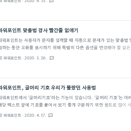
파워포인트
· 2020. 6. 15.
st_bulleted
textsms
체의 글꼴을 한번에 바꿀 수가 있습니다. 이번에는 파워포인트 전체 문
하는 방법을 소개합니다. ■ 따라하기 1. 아래 문서를 예로 들겠습니다. 
'맑은고딕'등 여러가지 글꼴이 포함되어 있는데요. 예제에서는 모든 글꼴
록 하겠습니다. 먼저 리본메뉴 '홈-바꾸기-글꼴 바꾸기'를 선택합니다. ▼ 
파워포인트 맞춤법 검사 빨간줄 없애기
면 '현..
파워포인트는 사용자가 문자를 입력할 때 자동으로 문제가 있는 맞춤법 
업하는 동안 오류를 표시하기 위해 특별히 다른 옵션을 변경해야 할 일
기본 설정이 맞춤법 자동 검사로 지정이 되어 있기 때문인데요. 이 자동 문
파워포인트
· 2020. 5. 26.
st_bulleted
textsms
Word, PowerPoint 2013 이상에서만 사용할 수 있는데, Offic
색 물결선으로 표시되고 잠재적 문법 오류는 파란색 물결선으로 표시됩니
필요한 맞춤법 또는 문법 오류가 표시되면 사용자가 좀 더 쉽게 오류 수정
작업중에 표시되는 빨간 물결선이 보기에도 거슬리고 이 때문에 오히려 
파워포인트, 글머리 기호 우리가 몰랐던 사용법
생각하..
파워포인트에서 '글머리기호'라는 기능이 있습니다. '글머리 기호'는 
해당 텍스트 앞에 기호를 붙여서 보기 좋게 구분하기 위한 용도로 많이 
기호'의 기본 사용법과 함께 파워포인트가 제공하는 기본적인 글머리 기
파워포인트
· 2020. 4. 17.
st_bulleted
textsms
나 그림을 추가하는 방법을 소개합니다. ■ 기본 사용법 1. 먼저 '글머리
선택, '리본메뉴 - HOME - 글머리기호' 아이콘 우측의 작은 '▼'를 클릭