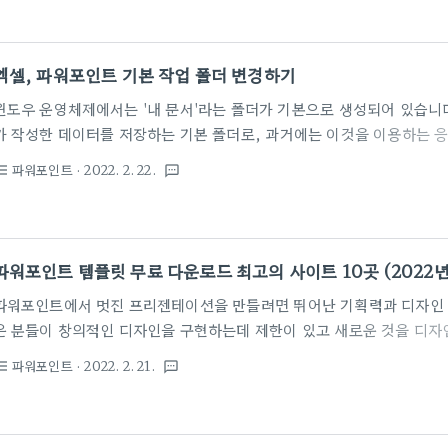
역 - 구역추가'를 선택합니다. ▼ 방법2) 슬라이드 또는 슬라이드 사이에서
가를 선택합니다. ▼ 2. 슬라이드 구역이 설정되면 해당 구역의 다른 
다. 구역 이름 바꾸기 창에서 구역이름을 지정합니다. ▼ ■ 구역 설정 변
엑셀, 파워포인트 기본 작업 폴더 변경하기
.
윈도우 운영체제에서는 '내 문서'라는 폴더가 기본으로 생성되어 있습니다.
가 작성한 데이터를 저장하는 기본 폴더로, 과거에는 이것을 이용하는 
소프트사 제품이었으나 최근에는 타사의 응용 프로그램도 '내 문서'폴더
파워포인트
· 2022. 2. 22.
st_bulleted
textsms
하고 있습니다. 이 얘기는 '내 문서'폴더에 이런저런 다양한 종류의 파일
인데요. '내 문서'폴더에 사용자 문서가 많이 생기면 다음과 같은 몇가 문
으로 OS가 설치된 C드라이브에 생성되므로 속도향상을 위해 하드디스
SSD를 주드라이브로 채택하는 요즘에는 디스크 공간 부족현상이 자주 발생
파워포인트 템플릿 무료 다운로드 최고의 사이트 10곳 (2022년
이브에 생성되므로 포..
파워포인트에서 멋진 프리젠테이션을 만들려면 뛰어난 기획력과 디자인 
은 분들이 창의적인 디자인을 구현하는데 제한이 있고 새로운 것을 디자
필요하므로 비효율적인데요. 이럴때 전문가들이 이미 만들어둔 양식을 응
파워포인트
· 2022. 2. 21.
st_bulleted
textsms
그래픽 프로그램이나 다양한 응용프로그램으로 무엇인가를 만들 때 안내 
미 만들어진 양식을 템플릿이라고 말합니다. 온라인에서는 다양한 작업을
PowerPoint 템플릿을 찾을 수 있고 여기서 원하는 것을 다운로드하여 