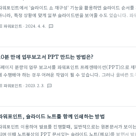
비디오 형태로 캡처할 수 있는 스크린..
파워포인트에서 '슬라이드 쇼 재구성' 기능을 활용하면 슬라이드 순서를 
아니라, 특정 상황에 맞게 일부 슬라이드만을 보여줄 수도 있습니다. 파워포
력한 프레젠테이션 도구로, 다양한 목적으로 널리 사용됩니다. 특히, 
파워포인트
· 2024. 4. 4.
st_bulleted
textsms
그 중 일부 슬라이드만 보여주고 싶을 때가 있습니다. 이런 경우, '슬라
여 필요한 부분만 포함하는 미니 슬라이드 쇼를 만들 수 있습니다. 이 
분을 대상으로 한 소규모 발표에 매우 유용합니다. 예를 들어, 주제에 대
라이드쇼가 있고, 각각 다섯 개의 슬라이드로 구성된 소주제가 여러 개 
10분 만에 업무보고서 PPT 만드는 방법은?
소주제마다..
5페이지 분량의 업무 보고서를 파워포인트 프레젠테이션(PPT)으로 제작
게 수행해야 하는 경우 어려운 작업이 될 수 있습니다. 그러나 올바른 
인 PPT를 즉시 만들 수 있습니다. 이번에는 보고서를 10분 이내에 
파워포인트
· 2023. 2. 3.
st_bulleted
textsms
으로 변환하는 데 도움이 되는 5가지 팁과 각각의 실용적인 예시를 공유합니
PPT 만들기 전에는 항상 프레젠테이션의 내용과 구조를 미리 계획하십
를 식별하고 논리적이고 따라하기 쉬운 방식으로 구성합니다. 이렇게 하
있으므로 나중에 시간을 절약할 수 있습니다. 이는 처음에 시간이 다소
파워포인트, 슬라이드 노트를 함께 인쇄하는 방법
숙달이 되어야합니다...
파워포인트 이용하여 발표를 진행할때, 일반적으로는 원본문서가 보이는
되며 이때 노트북상의 PPT 문서있는 슬라이드 노트(메모)를 보면서 발