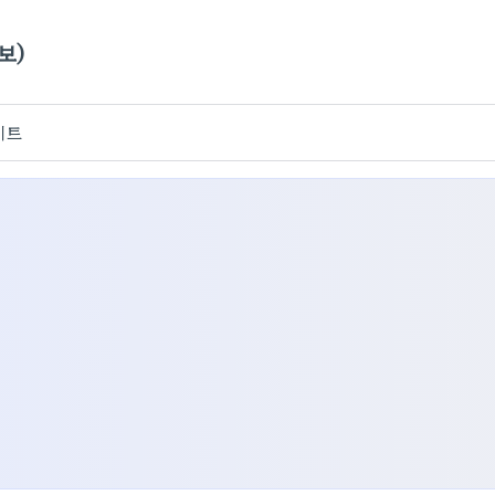
보)
이트