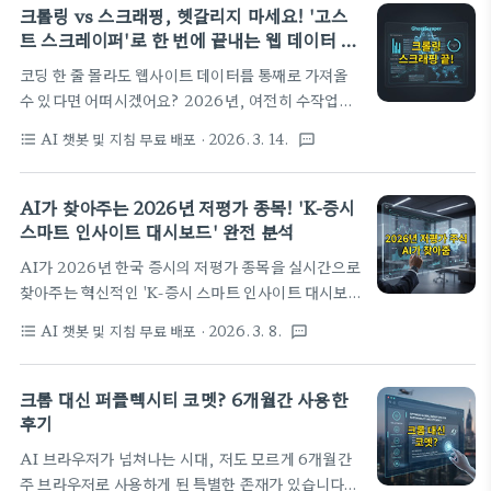
도록 도와드릴게요.🎨 AI 이미지 툴, 왜 지금 중요할
크롤링 vs 스크래핑, 헷갈리지 마세요! '고스
결할 수 있습니다. 구글 젬..
까요?2026년 3월 20일 금요일인 오늘, AI 기술은
트 스크레이퍼'로 한 번에 끝내는 웹 데이터 마
정말이지 눈부신 발전을 거듭하고 있어요. 특히 AI 이
스터 가이드
코딩 한 줄 몰라도 웹사이트 데이터를 통째로 가져올
미지 생성 툴은 디자인, 마케팅, 콘텐츠 제작 등 다양
수 있다면 어떠시겠어요? 2026년, 여전히 수작업으
한 분야에서 혁신을 가져왔죠. 텍스트 몇 줄만으로도
로 데이터를 모으는 비효율적인 방식은 이제 그만! 이
상상 속 이미지를 현실로 만들어주는 시대가 된 거예
AI 챗봇 및 지침 무료 배포
· 2026. 3. 14.
format_list_bulleted
textsms
포스트에서는 크롤링과 스크래핑의 개념을 확실히 잡
요. 그런데 선택지가 너무 많아지다 보니, 어떤 툴이
고, 구글 AI 스튜디오로 만들어진 혁신적인 노코드 앱
나에게 가장 적합한지 헷갈리는 경우가 많아요.저도
'고스트 스크레이퍼'를 통해 웹 데이터 마스터가 되는
AI가 찾아주는 2026년 저평가 종목! 'K-증시
처음에는 어떤 툴..
방법을 알려드립니다. 개념부터 실제 활용법, 그리고
스마트 인사이트 대시보드' 완전 분석
앱 개발에 사용된 프롬프트까지, 여러분의 데이터 수
AI가 2026년 한국 증시의 저평가 종목을 실시간으로
집 고민을 한 번에 해결해드릴게요!📚 크롤링 vs 스크
찾아주는 혁신적인 'K-증시 스마트 인사이트 대시보
래핑, 그 차이를 아시나요?여러분, '크롤링'과 '스크
드' 앱을 소개합니다. 구글 AI 스튜디오 빌드의 최신
래핑'이라는 단어, 인터넷 좀 보셨다 하는 분들이라면
AI 챗봇 및 지침 무료 배포
· 2026. 3. 8.
format_list_bulleted
textsms
업데이트로 가능해진 이 앱은 풀스택 기술을 활용하여
한 번쯤은 들어보셨을 거예요. 그런데 이 둘이 정확히
외부 데이터 연동, 서버 사이드 데이터 가공, 그리고
어떻게 다른지 명확하게 설명할 수 있는 분은 생각보
복잡한 개발 환경 세팅까지 AI가 자동으로 처리하며
크롬 대신 퍼플렉시티 코멧? 6개월간 사용한
다 많지 않더라고요. 어쩌면 ..
투자자에게 심층적인 시장 분석과 맞춤형 투자 전략을
후기
제공합니다. 이제 클릭 한 번으로 저평가 종목을 찾아
AI 브라우저가 넘쳐나는 시대, 저도 모르게 6개월간
내고 전문가급 인사이트를 경험해보세요.✨ 2026년,
주 브라우저로 사용하게 된 특별한 존재가 있습니다.