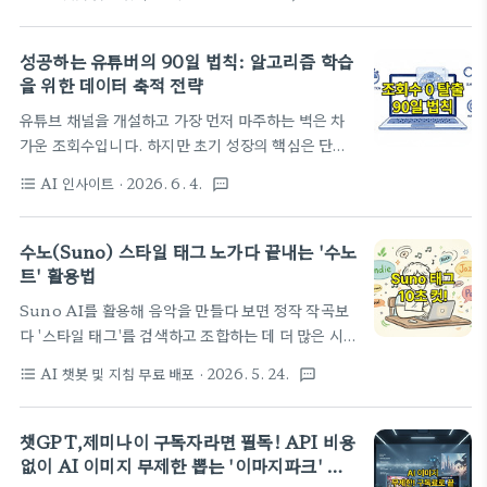
'제로'로 만들면서도 나만의 독창적인 웹툰과 인스타
작 기능과 한층 더 디테일해진 편집법에 대해 집중적
그램 카드뉴스를 무제한으로 찍어낼 수 있는 이 놀라
으로 알아보려고 합니다. 플로우 내에서 나만의 독창
운 도구의 모든 것을 제가 직접 파헤쳐 보았습니다.여
성공하는 유튜버의 90일 법칙: 알고리즘 학습
적인 캐릭터와 배경 에셋을 구축하고, ..
러분, 혹시 유료 AI 이미지 생성 서비스를 결제할 때
을 위한 데이터 축적 전략
마다 '아, 이번 달도 구독료가 만만치 않네'라고 생각
유튜브 채널을 개설하고 가장 먼저 마주하는 벽은 차
하며 결제창 앞에서 망설여본 적 없으신가요? 아니면
가운 조회수입니다. 하지만 초기 성장의 핵심은 단순
공들여서 프롬프트를 입력해 예쁜 그림 한 장을 얻었
한 숫자가 아니라, 유튜브 알고리즘이 내 채널의 정체
는데, 그다음 장을 그리려고 하니 얼굴이 아예 딴사람
AI 인사이트
· 2026. 6. 4.
format_list_bulleted
textsms
성을 어떻게 학습하느냐에 달려 있습니다. 90일간의
이 되어버려 속상했던 경험은요? 아마 콘텐츠를 만드
데이터 축적 전략을 통해 흔들리지 않는 채널의 기틀
는 분들이라면 누구나 한 번쯤 겪었을 법한 고충일 텐
을 잡는 법을 상세히 공개합니다.초기 조회수의 함정
수노(Suno) 스타일 태그 노가다 끝내는 '수노
데요. 저 역시 그랬습니다. 정말 정말..
과 데이터 품질의 진실유튜브를 처음 시작하면 누구나
트' 활용법
0이라는 숫자에 좌절하곤 합니다. 저 역시 처음 채널
Suno AI를 활용해 음악을 만들다 보면 정작 작곡보
을 열었을 때, 며칠이 지나도록 한 자리 숫자에 머무는
다 '스타일 태그'를 검색하고 조합하는 데 더 많은 시
조회수를 보며 "내가 만든 영상이 그렇게 별로인
간을 쓰곤 하죠. 오늘은 이 노가다 시간을 10초로 줄
가?"라는 생각에 밤잠을 설치기도 했습니다. 하지만
AI 챗봇 및 지침 무료 배포
· 2026. 5. 24.
format_list_bulleted
textsms
여주는 무료 도구, '수노트'의 모든 기능과 활용법을
이 시기에 우리가 가장 경계해야 할 것은 숫자에 대한
상세히 파헤쳐 봅니다. Suno에서 음악을 만드는 시
집착입니다. 사실 초기 유튜브 운영은 단순한 조회수
간보다 더 오래 걸리는 일이 있습니다. 아마 이 글을
챗GPT,제미나이 구독자라면 필독! API 비용
싸움이 아니라, 알고리즘에게 내 채널의 전공 ..
읽는 여러분도 공감하실 거예요. 바로 내 머릿속에 있
없이 AI 이미지 무제한 뽑는 '이마지파크' 사
는 그 선율을 구현해줄 Style 태그를 찾는 시간입니