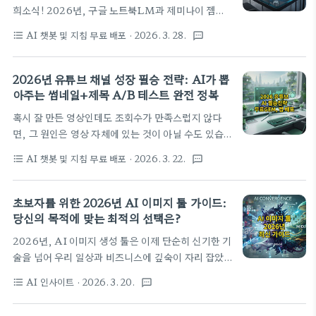
신의 핵심: LLM과 벡터 검색의 숨겨진 고민AI, 특
희소식! 2026년, 구글 노트북LM과 제미나이 젬의
히 대규모 언어 모델(LLM)이나 정교한 검색 엔진들
만남으로 여러분의 발표 자료는 완전히 새로운 차원으
은 정말 놀라운 성능을 보여주고 있죠. 우리가 쓰는 챗
AI 챗봇 및 지침 무료 배포
· 2026. 3. 28.
format_list_bulleted
textsms
로 도약합니다. AI가 직접 자료를 분석하고 최적의 디
봇이나 검색 결과의 정확도 향상 뒤에는 ‘벡터
자인 테마를 제안하는 혁신적인 비법, 지금 바로 만나
(Vector)’라는 정보 처리 방식이 자리 잡고 있어요.
보세요.📚 노트북 LM, 당신의 AI 비서 (그리고 숨겨
2026년 유튜브 채널 성장 필승 전략: AI가 뽑
아주 간단한 정보부터 이미..
진 고민 하나)프레젠테이션 자료 만들 때마다 '이 디자
아주는 썸네일+제목 A/B 테스트 완전 정복
인이 과연 적절할까?' 하고 고민하느라 귀한 시간만
혹시 잘 만든 영상인데도 조회수가 만족스럽지 않다
낭비하고 계셨나요? 내용 구성은 완벽해도 시각적인
면, 그 원인은 영상 자체에 있는 것이 아닐 수도 있습
부분에서 늘 아쉬움을 느끼셨다면, 오늘 제 이야기가
니다. 오늘은 2026년 유튜브 채널 성장을 위한 필승
여러분의 그 오래된 고민을 시원하게 해결해줄 겁니
AI 챗봇 및 지침 무료 배포
· 2026. 3. 22.
format_list_bulleted
textsms
전략을 소개합니다. AI가 단 3초 만에 뽑아주는 최적
다. 2026년인 지금, AI 기술은 정말 놀랍도록 발전
의 썸네일과 제목으로 A/B 테스트를 완벽하게 정복
했어요.구글이 선보인 AI 기반 연구·정리 도구, 노트
하는 방법을 통해, 여러분의 유튜브 채널을 한 단계 업
초보자를 위한 2026년 AI 이미지 툴 가이드:
북 LM은 이미 많은 분들의 개..
그레이드할 비법을 자세히 알려드릴게요.음, 다들 유
당신의 목적에 맞는 최적의 선택은?
튜브 채널 성장에 대한 고민 한 번쯤 해보셨을 거예요.
2026년, AI 이미지 생성 툴은 이제 단순히 신기한 기
대체 뭘 해야 할지 막막하고, SEO가 중요하다는 건
술을 넘어 우리 일상과 비즈니스에 깊숙이 자리 잡았
알겠는데 막상 적용하려니 어렵다고 느끼셨을 수도 있
습니다. 수많은 선택지 속에서 과연 내 목적에 딱 맞는
죠. 게다가 썸네일 디자인은 또 어떻고요? 저도 그랬
AI 인사이트
· 2026. 3. 20.
format_list_bulleted
textsms
최적의 툴은 무엇일까요? 이 가이드를 통해 각 툴의 핵
어요. 하지만 걱정 마세요! 2026년, 이제 우리는 AI
심 특징과 장단점을 비교하고, 현명한 선택을 할 수 있
라는 강력한 도구를 활용해 이런 고민들을 한 방에 해