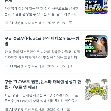
단계
씀드리면, 계약서는 우리 삶의 모든 중요한 순간에 함
사진첩에 잠들어 있는 단 한 장의 사진으로도 근사한
께하는 문서라고 해도 과언이 아니에요. 주택 임대차
블로그 글을 완성할 수 있다는 사실, 알고 계셨나요?
부터 취업, 투자, 사업 제휴까지… 하지만 이 중요한
제미나이(Gemini) 멀티모달 AI를 활용해 이미지를
문서에 숨어 있는 ‘독소조항’을 제대로 파악하지 못해
AI 챗봇 및 지침 무료 배포
· 2026. 6. 19.
format_list_bulleted
textsms
분석하고, 단 5분 만에 블로그 글 초안을 만드는 6단
곤란을 겪는 분들이 정말 많습니다. 특히 작은 글씨로
계 프롬프트 워크플로우를 지금 바로 공개합니다.블
쓰여 있거나, 법률 용어 때문에 이해하기 어려운 조항
로그를 꾸준히 운영하다 보면 글솜씨보다 더 자주 마
구글 플로우(Flow)로 뮤직 비디오 만드는 방
들은 더 그렇죠.하지만 최근..
주하는 난관이 바로 "오늘은 또 뭘 쓰지?" 하는 글감
법
고갈 문제일 겁니다. 아마 여러분의 휴대폰 사진첩에
단 몇 줄의 텍스트만으로 나만의 음악을 만들고, 직접
는 카페에서 찍은 감성 사진, 출장지에서 담은 이국적
디자인한 캐릭터가 가사에 맞춰 움직이는 고퀄리티 뮤
인 풍경, 새로 사용하기 시작한 제품 사진, 그리고 평
직비디오를 무료로 제작할 수 있는 시대가 열렸습니
범한 일상 속 소소한 순간들까지 수백 장의 사진이 잠
AI 챗봇 및 지침 무료 배포
· 2026. 6. 15.
format_list_bulleted
textsms
다. 구글 플로우(Flow)를 활용하면 이 모든 과정이
들어 있을 텐데요. 문제는 이 보물 같은 사진들을 어떻
단 10분 만에 가능하다고 하는데요. 비용 걱정 없이
게 '글감'으로 바꿔내느냐겠죠.제가 지난 몇 달간 이
무제한으로 자신만의 개성 넘치는 뮤직비디오를 만들
구글 FLOW로 웹툰,인스타 캐러셀 생성기 만
사진들을 제미나이(Gemini..
수 있는 역대급 방법을 지금부터 자세히 알려드릴게
들기 (무료 앱 배포)
요.✨ 구글 플로우(Flow)의 영상 제작 핵심 기능 탐구
최근 구글이 공개한 새로운 AI 창작 스튜디오, 구글
얼마 전, 코딩 없이 웹툰과 인스타그램 캐러셀을 손쉽
플로우(FLOW)가 창작 생태계를 완전히 뒤흔들고
게 만들 수 있는 구글 플로우를 소개해 드렸던 것을 기
있습니다. 2026년 현재, 이미지 생성 비용을 사실상
억하시나요? 오늘은 이 강력한 도구의 핵심인 영상 제
AI 챗봇 및 지침 무료 배포
· 2026. 6. 8.
format_list_bulleted
textsms