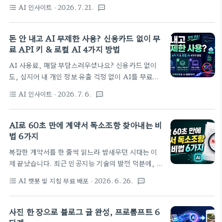
지식 탐색 엔진을 구축하는 것은 이제 선택이 아닌 필
제에 부딪힐 수 있습니다. 오늘은 AI 회의록을 사용할
AI 인사이트
· 2026. 7. 21.
format_list_bulleted
textsms
수가 되었죠. 이 글에서는 구글 노트북
때 가장 흔하게 발생하는 세 가지 함정과 이를 피할 수
LM(NotebookLM)을 활용해 독서 노트와 업무 자
있는 실전 프롬프트를 함께 살펴보겠습니다.솔직히
료를 효율적으로 관리하고, 나아가 새로운 아이디어
돈 안 내고 AI 무제한 사용? 신용카드 없이 무
말씀드리면, 저도 예전에..
를 발견하는 실전 노하우를 소개합니다. 이제 복잡한
료 API 키 & 로컬 AI 4가지 방법
노트 정리의 부담을 AI에게 맡기고, 오직 '생각'에만
AI 사용료, 매달 부담스러우셨나요? 신용카드 없이
집중해 보세요!📚 1단계: 구글 드라이브 & 문서
도, 심지어 내 개인 정보 유출 걱정 없이 AI를 무료로
(Google Docs) 세팅구글 노트북LM을 제대로 활용
무제한 활용하는 방법이 있습니다. 무료 API 키 발급
하려면, 가장 먼저 기본 문서들을 탄탄하게 구조화해
AI 인사이트
· 2026. 7. 6.
format_list_bulleted
textsms
부터 효율적인 활용법까지, 당신의 AI 라이프를 한 단
야 해요. 특히 노트북LM의 자동 동기화(Auto-
계 업그레이드할 비법을 지금 바로 확인해 보세요.여
sync) 기능은 정말 강력하니까요! 저는 이 기능을
러분, 혹시 AI 서비스를 쓰면서 매달 빠져나가는 구독
AI로 60초 만에 계약서 독소조항 찾아내는 비
100% 활용하기 위해 이렇게 세팅하고 있어..
료나 예상치 못한 '요금 폭탄' 때문에 머리 아프셨던
법 6가지
적 있으신가요? 아니면 혹시나 하는 마음에 AI 기능
복잡한 계약서를 한 줄씩 읽느라 밤새우던 시대는 이
이 들어간 앱 사용을 망설이신 분들도 분명 계실 거예
제 끝났습니다. 최근 인공지능 기술의 발전 덕분에, 방
요. 솔직히 말하면, 간단한 질문에 답을 얻는 용도라면
대한 분량의 계약서도 단 몇 초 만에 핵심 '독소조
굳이 돈을 낼 필요가 전혀 없습니다. 네이버, 구글, 덕
AI 챗봇 및 지침 무료 배포
· 2026. 6. 26.
format_list_bulleted
textsms
항'을 찾아낼 수 있게 되었어요. 오늘 소개해 드릴 6가
덕고 같은 검색 엔진만 활용해도 이미 충분하거든요.
지 프롬프트만 잘 활용하면, 누구나 꼼꼼하고 빠르게
구글 AI 같은 경우는 멀티모달 기능에 이미지 생성까
계약서의 숨은 위험을 파악할 수 있습니다.📄 60초 만
사진 한 장으로 블로그 글 완성, 프로롬프트 6
지 무료로 제공하니, ..
에 계약서 독소조항 찾는 AI 프롬프트 혁명!솔직히 말