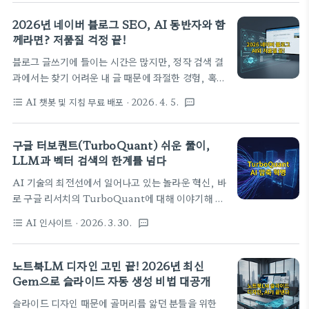
화하며 피드백을 주도록 만드는 마법 같은 프롬프트를
유한 ‘시각적 유전자’, Style DNA입니다. 이 DNA
공개합니다. 학습 효율을 극대화하는 비법을 지금 바
2026년 네이버 블로그 SEO, AI 동반자와 함
를 ..
로 확인해 보세요!🎓 "설명해줘"는 옛말! AI를 나만
께라면? 저품질 걱정 끝!
의 인터랙티브 교사로 만드는 마법의 프롬프트 공
블로그 글쓰기에 들이는 시간은 많지만, 정작 검색 결
개"어려운 걸 누군가에게 가르칠 수 있게 된다면, 비
과에서는 찾기 어려운 내 글 때문에 좌절한 경험, 혹시
로소 그 개념을 이해한 것이다." — 리처드 파인만.
있으신가요? 2026년 현재, 네이버 블로그 로직은 더
이 명언처럼, 진정한 이해는 남을 가르칠 수 있을 때
AI 챗봇 및 지침 무료 배포
· 2026. 4. 5.
format_list_bulleted
textsms
욱 고도화되었고, 저품질의 위험은 여전히 존재합니
비로소 완성된다고 하죠. 2026년, 인공지능 시대의
다. 하지만 이제 걱정은 끝입니다. AI 동반자와 함께
학습 방식이 완전히 새로운 패러다임을 맞이하고 있습
라면 네이버 알고리즘에 최적화된 고품질 포스팅을 안
구글 터보퀀트(TurboQuant) 쉬운 풀이,
니다. 이제 우리는 AI에게 단순히 "설..
전하게 발행할 수 있습니다. 이 글에서는 그 비결을 상
LLM과 벡터 검색의 한계를 넘다
세히 공개합니다.📚 네이버 블로그, AI와 함께하는
AI 기술의 최전선에서 일어나고 있는 놀라운 혁신, 바
새로운 시대의 서막 오늘은 제가 직접 개발한 ‘네이버
로 구글 리서치의 TurboQuant에 대해 이야기해 볼
블로그 SEO 최적화 도우미’ 앱을 소개해드리려고 합
까 해요. 대규모 언어 모델(LLM)과 벡터 검색 엔진
니다. 단순히 글쓰기를 자동화하는 툴이라고 생각하
AI 인사이트
· 2026. 3. 30.
format_list_bulleted
textsms
의 효율성을 극대화하는 이 기술이 어떻게 AI의 미래
신다면 오산입니다. 이 앱은 기존 방식들과는 근본적
를 바꿀지, 그리고 LLM과 벡터 검색이 가진 기존의
으로 다른 접근 방식을 채택하고 있습니다. 왜냐하면,
한계를 어떻게 극복했는지 쉽게 풀어 설명해 드릴게
노트북LM 디자인 고민 끝! 2026년 최신
저는 여러분의 블로그가 2026년에..
요. 복잡하게 들리나요? 걱정 마세요. 핵심만 콕콕 집
Gem으로 슬라이드 자동 생성 비법 대공개
어 초보자도 이해하기 쉽게 설명해 드릴게요!✨ AI 혁
슬라이드 디자인 때문에 골머리를 앓던 분들을 위한