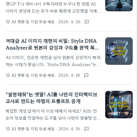
용법
챗GPT나 제미나이 구독자라면 누구나 한 번쯤 AI
다. 분명히 "이런 느낌!" 하고 감은 오는데, 막상
이미지 생성에 드는 추가 비용 때문에 고민했을 거예
Suno Style 입력창 앞에만 서면 손가락이 멈추곤 하
요. 2026년, 이제 그런 걱정은 넣어두세요! 오늘 이
죠. "잔잔한 인디 노래는 뭐라고 써야 하지?", "한국
AI 챗봇 및 지침 무료 배포
· 2026. 4. 26.
format_list_bulleted
textsms
포스팅에서는 API 요금 걱정 없이 무제한으로 AI 이
어 가사인데 태그도 영어로만 써야 하나?", "왜 내가
미지를 뽑아낼 수 있는 혁신적인 도구, '이마지파크'의
넣은 태그는 결과물에 반영이 안 될까?" 같은 고민들
모든 것을 파헤쳐 봅니다. 설치부터 실전 활용 팁까지,
역대급 AI 이미지 재현의 비밀: Style DNA
말이에요.결..
여러분의 콘텐츠 제작 워크플로우를 한 단계 업그레이
Analyzer로 원본의 감성과 구도를 완벽 복제
드시킬 비법을 놓치지 마세요.웹툰 한 편, 슬라이드 몇
하기
AI 이미지, 단순한 재현을 넘어 원본의 감성까지 복제
장, 혹은 소셜 미디어용 이미지 꾸러미를 만들 때마다
하는 시대가 왔습니다. ‘Style DNA Analyzer’는
추가 비용이 발생했던 경험, 혹시 있으신가요? 챗
이미지의 시각적 유전자를 정밀 분석하여 마스터 프롬
GPT 플러스나 제미나이 AI 프로 구독료도 만만치
AI 챗봇 및 지침 무료 배포
· 2026. 4. 18.
format_list_bulleted
textsms
프트를 생성하고, 이를 활용해 나만의 AI 이미지 갤러
않은데, 이미지를 뽑을 때마다 또다시 돈이 나가는 상
리 사이트까지 구축하는 비법을 2026년 최신 기술로
황… 정말 속상하죠. 그런데 만약 이 모든 추가 지출을
알려드립니다. 예술적 영감과 기술적 실현, 그 모든 것
"설명해줘"는 옛말! AI를 나만의 인터랙티브
완전히 없애고, 여러분..
을 이 글에서 만나보세요! 혹시 AI로 만든 ‘인생 이미
교사로 만드는 마법의 프롬프트 공개
지’를 다시 뽑아내고 싶었는데, 아무리 애를 써도 처음
복잡한 개념 앞에서 더 이상 헤매지 마세요! AI는 단
의 그 감동적인 구도, 조명, 색감이 재현되지 않아서
순히 정보를 전달하는 도구를 넘어 나만의 맞춤형 인
답답했던 경험 없으신가요? 저도 정말 여러 번 겪었던
터랙티브 교사가 될 수 있습니다. 오늘은 "설명해
일이라 그 마음을 누구보다 잘 이해합니다. 우리가 놓
AI 챗봇 및 지침 무료 배포
· 2026. 4. 16.
format_list_bulleted
textsms
줘"는 옛말이 된 시대, AI에게 스스로 가르치고 시각
치고 있는 핵심이 있죠. 바로 이미지 안에 숨어있는 고