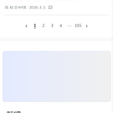
AI가 저평가 종목을 찾아드립니다!수천 개에 달하는
바로 퍼플렉시티 코멧(Perplexity Comet)인데요.
코스피, 코스닥 전 종목을 일일이 들여다보며 저평가
AI 인사이트
· 2026. 3. 5.
format_list_bulleted
textsms
크롬(Chrome)이나 엣지(Edge)에 익숙했던 제가
우량주를 찾는 일, 솔직히 말하면 여간 어려운 일이 아
왜 코멧으로 갈아탔고, 6개월이라는 시간 동안 어떤
니었어요. 데이터는 방대하고, 실시간 변동성은 크
경험을 했는지 솔직하게 풀어보려고 해요. AI 기능과
고… 어디서부터 시작해야 할지 ..
1
2
3
4
···
105
navigate_before
navigate_next
브라우저 본연의 역할, 그리고 아쉬웠던 점까지, 제
경험이 여러분의 브라우저 선택에 도움이 되기를 바랍
니다. 오늘은 2026년 3월 5일입니다.🌐 크롬 대신 퍼
플렉시티 코멧? 6개월간 사용해보니세상에 정말 많은
AI 브라우저가 쏟아져 나오고 있지만, 실제로 꾸준히
쓸 만한 것은 손에 꼽는 것 같아요. 그런 와중에 저는
지난 6개월 동안 퍼플렉시티 코멧을 제 주력 웹 브라
우저로 사용..
공지사항