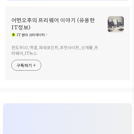
어떤오후의 프리웨어 이야기 (유용한
IT정보)
IT
분야 크리에이터
윈도우10,엑셀,파워포인트,추천사이트,신제품,프
리웨어,IT뉴스
구독하기