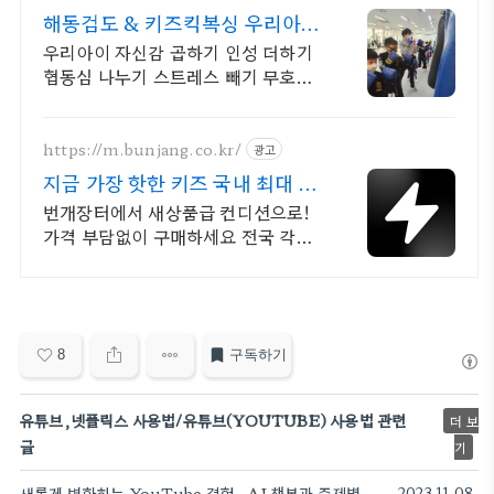
해동검도 & 키즈킥복싱 우리아이
해동검도 키즈킥복싱
우리아이 자신감 곱하기 인성 더하기
협동심 나누기 스트레스 빼기 무호무
예스쿨입니다
https://m.bunjang.co.kr/
광고
지금 가장 핫한 키즈 국내 최대 브
랜드 중고거래
번개장터에서 새상품급 컨디션으로!
가격 부담없이 구매하세요 전국 각지
에서 올라오는 전국구 최다 상품 매일
10만 개 이상의 신규 상품 업로드
8
구독하기
유튜브,넷플릭스 사용법/유튜브(YOUTUBE) 사용법 관련
더 보
글
기
새롭게 변화하는 YouTube 경험 - AI 챗봇과 주제별 그룹화로 사용자 참여 강화
2023.11.08