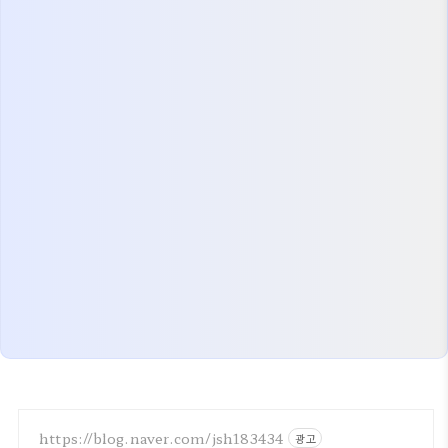
https://blog.naver.com/jsh183434
광고