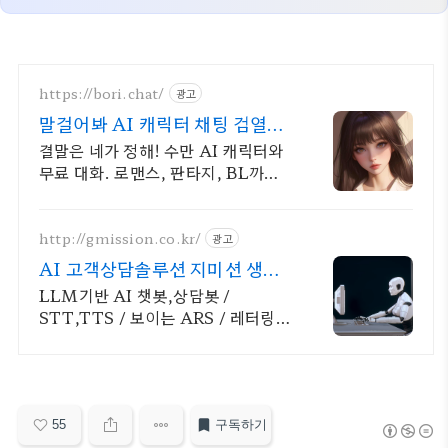
https://bori.chat/
광고
말걸어봐 AI 캐릭터 채팅 검열없
는 자유대화
결말은 네가 정해! 수만 AI 캐릭터와
무료 대화. 로맨스, 판타지, BL까지.
크리에이터를 위한 통큰 리워드 지급!
http://gmission.co.kr/
광고
AI 고객상담솔루션 지미션 생성
형AI 기반 솔루션 개발
LLM기반 AI 챗봇,상담봇 /
STT,TTS / 보이는 ARS / 레터링
서비스
55
구독하기