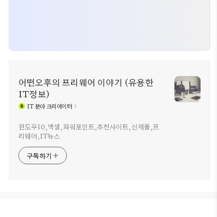
어떤오후의 프리웨어 이야기 (유용한
IT정보)
IT
분야 크리에이터
윈도우10,엑셀,파워포인트,추천사이트,신제품,프
리웨어,IT뉴스
구독하기