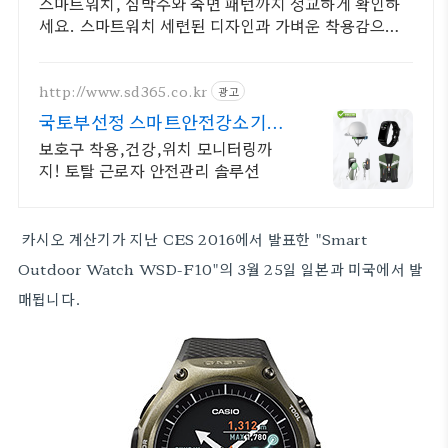
스마트워치, 심박수와 숙면 패턴까지 정교하게 확인하
세요. 스마트워치 세련된 디자인과 가벼운 착용감으로
매일 함께하세요.
http://www.sd365.co.kr
광고
국토부선정 스마트안전강소기업
합리적인 가격, 무료 컨설팅
보호구 착용,건강,위치 모니터링까
지! 토탈 근로자 안전관리 솔루션
카시오 계산기가
지난
CES 2016에서 발표한 "Smart
Outdoor Watch WSD-F10"의 3월 25일 일본과 미국에서 발
매됩니다.