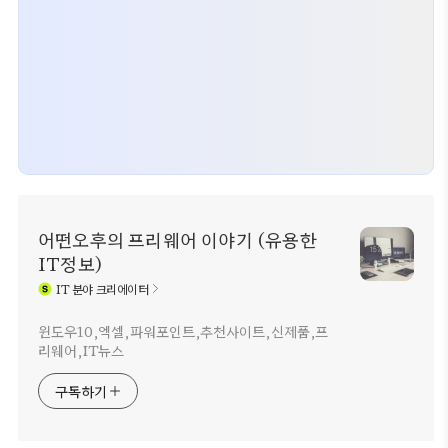
어떤오후의 프리웨어 이야기 (유용한
IT정보)
IT
분야 크리에이터
윈도우10,엑셀,파워포인트,추천사이트,신제품,프
리웨어,IT뉴스
구독하기