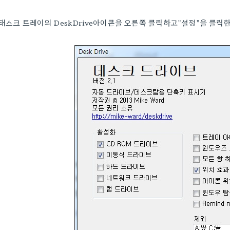
태스크 트레이의 DeskDrive아이콘을 오른쪽 클릭하고"설정"을 클릭한