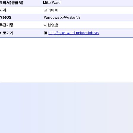
제작처(공급처)
Mike Ward
가격
프리웨어
대응OS
Windows XP/Vista/7/8
추천기종
제한없음
바로가기
▣
http://mike-ward.net/deskdrive/