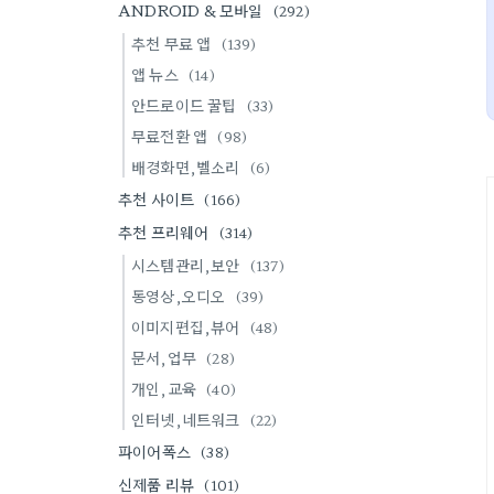
ANDROID & 모바일
(292)
추천 무료 앱
(139)
앱 뉴스
(14)
안드로이드 꿀팁
(33)
무료전환 앱
(98)
배경화면,벨소리
(6)
추천 사이트
(166)
추천 프리웨어
(314)
시스템관리,보안
(137)
동영상,오디오
(39)
이미지편집,뷰어
(48)
문서,업무
(28)
개인,교육
(40)
인터넷,네트워크
(22)
파이어폭스
(38)
신제품 리뷰
(101)