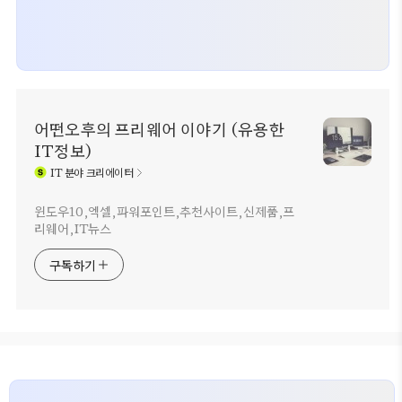
어떤오후의 프리웨어 이야기 (유용한
IT정보)
IT
분야 크리에이터
윈도우10,엑셀,파워포인트,추천사이트,신제품,프
리웨어,IT뉴스
구독하기