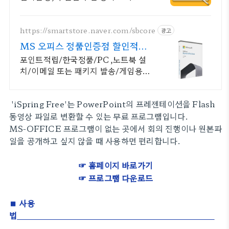
학습가능
https://smartstore.naver.com/sbcore
광고
MS 오피스 정품인증점 할인적립
을 확인하세요!
포인트적립/한국정품/PC,노트북 설
치/이메일 또는 패키지 발송/게임용
주변기기 키보드,마우스 세트 및 스피
커,모니터 등/지데빌 정품 인증점
'iSpring Free'는 PowerPoint의 프레젠테이션을 Flash
동영상 파일로 변환할 수 있는 무료 프로그램입니다.
MS-OFFICE 프로그램이 없는 곳에서 회의 진행이나 원본파
일을 공개하고 싶지 않을 때 사용하면 편리합니다.
☞
홈페이지 바로가기
☞
프로그램 다운로드
■ 사용
법