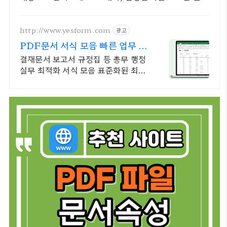
를 깔끔하게 디지털화, 30일 무료반품.
http://www.yesform.com
광고
PDF문서 서식 모음 빠른 업무 처
리 가능
결재문서 보고서 규정집 등 총무 행정
실무 최적화 서식 모음 표준화된 최신
서식 제공