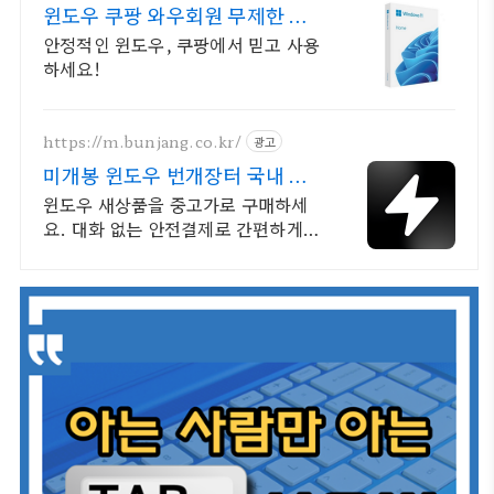
윈도우 쿠팡 와우회원 무제한 무
료배송
안정적인 윈도우, 쿠팡에서 믿고 사용
하세요!
https://m.bunjang.co.kr/
광고
미개봉 윈도우 번개장터 국내 최
대 브랜드 중고거래
윈도우 새상품을 중고가로 구매하세
요. 대화 없는 안전결제로 간편하게!
전국 각지에서 올라오는 전국구 최다
상품 매일 10만 개 이상의 신규 상품
업로드