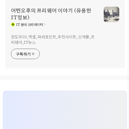
어떤오후의 프리웨어 이야기 (유용한
IT정보)
IT
분야 크리에이터
윈도우10,엑셀,파워포인트,추천사이트,신제품,프
리웨어,IT뉴스
구독하기