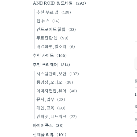
ANDROID & 모바일
(292)
추천 무료 앱
(139)
앱 뉴스
(14)
안드로이드 꿀팁
(33)
무료전환 앱
(98)
배경화면,벨소리
(6)
추천 사이트
(166)
추천 프리웨어
(314)
시스템관리,보안
(137)
동영상,오디오
(39)
이미지편집,뷰어
(48)
문서,업무
(28)
개인,교육
(40)
인터넷,네트워크
(22)
파이어폭스
(38)
신제품 리뷰
(101)