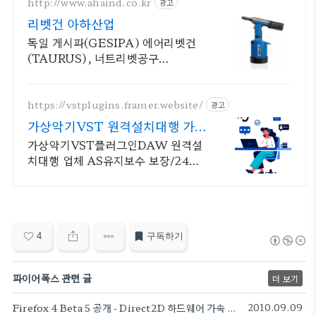
http://www.ahaind.co.kr
광고
리벳건 아하산업
독일 게시파(GESIPA) 에어리벳건
(TAURUS), 너트리벳공구
(FIREFOX)
https://vstplugins.framer.website/
광고
가상악기VST 원격설치대행 가
상악기플러그인 원격설치대행
가상악기VST플러그인DAW 원격설
치대행 업체 AS유지보수 보장/24시
간 상담 가상악기VST플러그인DAW
원격설치대행 전문업체/AS 유지보수
보장/24시간 상담
4
구독하기
파이어폭스 관련 글
더 보기
Firefox 4 Beta 5 공개 - Direct2D 하드웨어 가속 기능 지원
2010.09.09