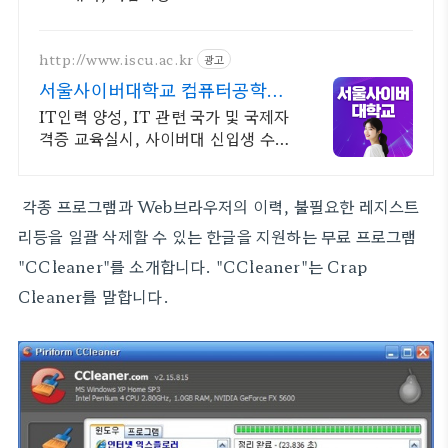
http://www.iscu.ac.kr
광고
서울사이버대학교 컴퓨터공학과
2026 가을학기 신편입생
IT인력 양성, IT 관련 국가 및 국제자
격증 교육실시, 사이버대 신입생 수 1
위 장학금 지급 1위, 학사 석사 박사
온라인복수학위까지
각종 프로그램과 Web브라우저의 이력, 불필요한 레지스트
리등을 일괄 삭제할 수 있는 한글을 지원하는 무료 프로그램
"CCleaner"를 소개합니다. "CCleaner"는 Crap
Cleaner를 말합니다.