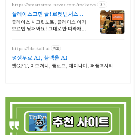
https://smartstore.naver.com/rocketvs
광고
플레이스고민 끝! 로켓벤처스
2300+ 사장님 극찬 리뷰
플레이스 시크릿노트, 플레이스 이거
모르면 낭패봐요! 그대로만 따라해도
최적화 끝
https://blackall.ai
광고
평생무료 AI, 블랙올 AI
챗GPT, 미드저니, 클로드, 제미나이, 퍼플렉시티