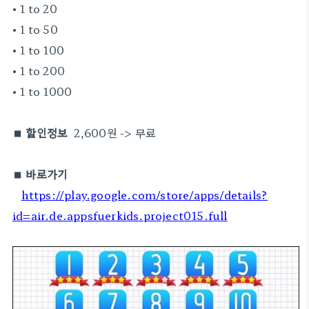
• 1 to 20
• 1 to 50
• 1 to 100
• 1 to 200
• 1 to 1000
■ 할인정보
2,600원 -> 무료
■ 바로가기
https://play.google.com/store/apps/details?
id=air.de.appsfuerkids.project015.full