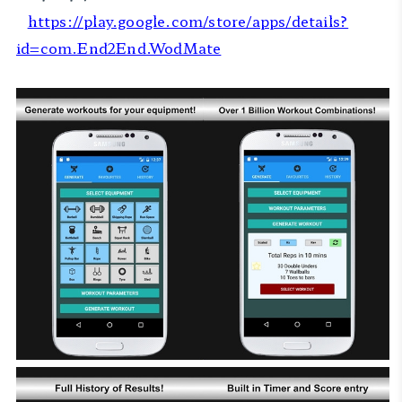
https://play.google.com/store/apps/details?
id=com.End2End.WodMate