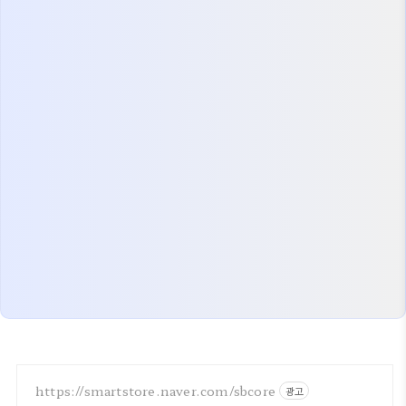
https://smartstore.naver.com/sbcore
광고