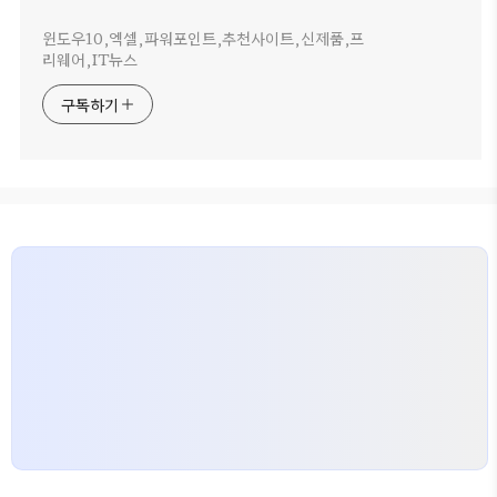
윈도우10,엑셀,파워포인트,추천사이트,신제품,프
리웨어,IT뉴스
구독하기