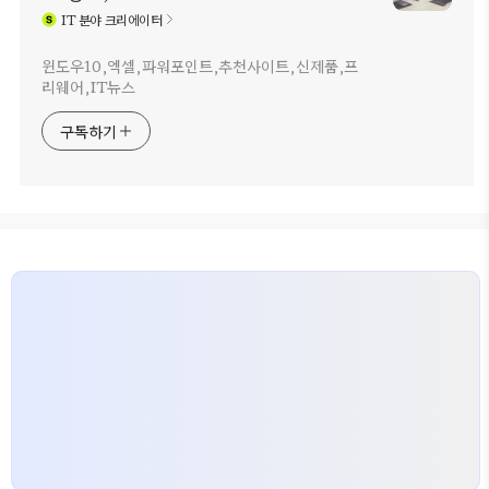
IT
분야 크리에이터
윈도우10,엑셀,파워포인트,추천사이트,신제품,프
리웨어,IT뉴스
구독하기