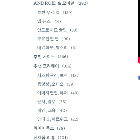
ANDROID & 모바일
(292)
추천 무료 앱
(139)
앱 뉴스
(14)
안드로이드 꿀팁
(33)
무료전환 앱
(98)
배경화면,벨소리
(6)
추천 사이트
(166)
추천 프리웨어
(314)
시스템관리,보안
(137)
동영상,오디오
(39)
이미지편집,뷰어
(48)
문서,업무
(28)
개인,교육
(40)
인터넷,네트워크
(22)
파이어폭스
(38)
신제품 리뷰
(101)