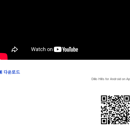
▣ 다운로드
Dillo Hills for Android on A