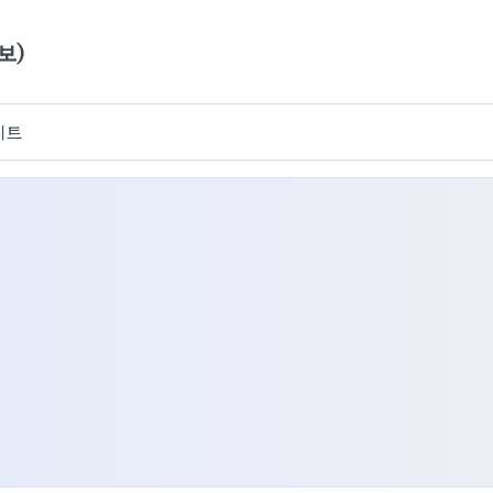
보)
이트