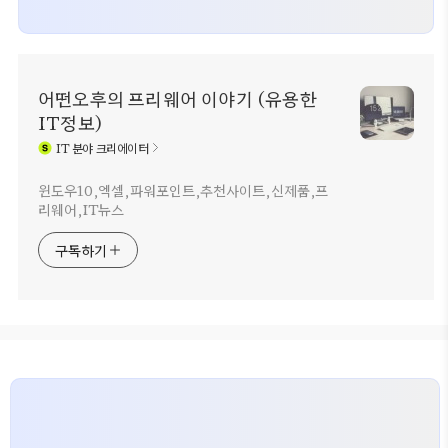
어떤오후의 프리웨어 이야기 (유용한
IT정보)
IT
분야 크리에이터
윈도우10,엑셀,파워포인트,추천사이트,신제품,프
리웨어,IT뉴스
구독하기