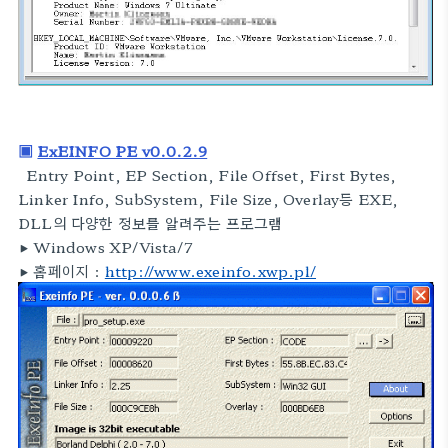
▣
ExEINFO PE v0.0.2.9
Entry Point, EP Section, File Offset, First Bytes,
Linker Info, SubSystem, File Size, Overlay등 EXE,
DLL의 다양한 정보를 알려주는 프로그램
▶
Windows XP/Vista/7
▶
홈페이지 :
http://www.exeinfo.xwp.pl/