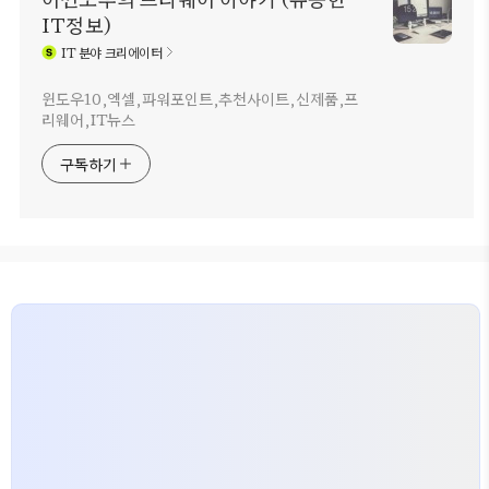
IT정보)
IT
분야 크리에이터
윈도우10,엑셀,파워포인트,추천사이트,신제품,프
리웨어,IT뉴스
구독하기