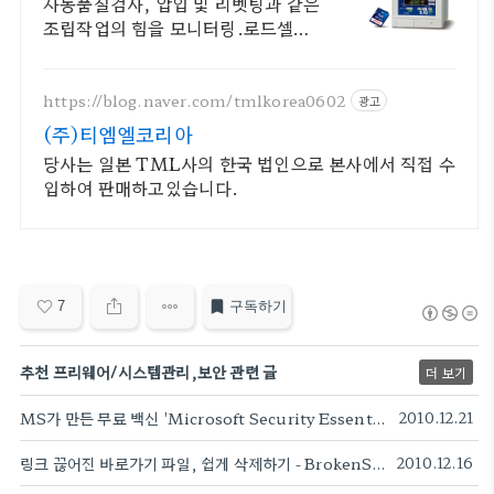
UNIPULSE
자동품질검사, 압입 및 리벳팅과 같은
조립작업의 힘을 모니터링.로드셀과
함께사용 각 제품별 카달로그&메뉴얼
다운로드 받아보세요.
https://blog.naver.com/tmlkorea0602
광고
(주)티엠엘코리아
당사는 일본 TML사의 한국 법인으로 본사에서 직접 수
입하여 판매하고있습니다.
7
구독하기
추천 프리웨어/시스템관리,보안 관련 글
더 보기
MS가 만든 무료 백신 'Microsoft Security Essentials' 전격 해부
2010.12.21
링크 끊어진 바로가기 파일, 쉽게 삭제하기 - BrokenShortcutFixer
2010.12.16