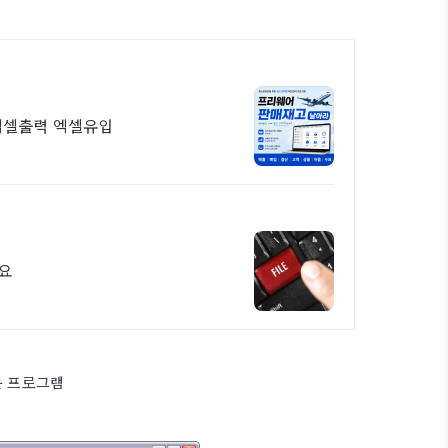
 엑셀출력 엑셀유입
요
는 프로그램