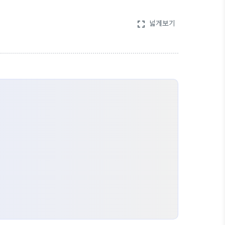
넓게보기
fullscreen