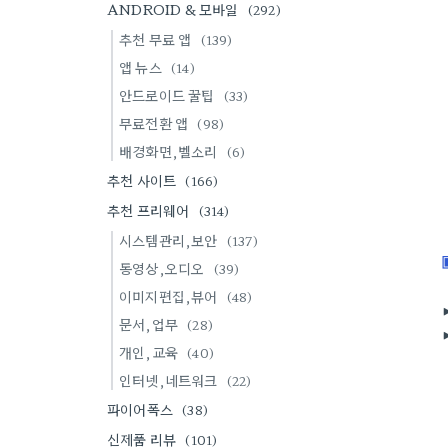
ANDROID & 모바일
(292)
추천 무료 앱
(139)
앱 뉴스
(14)
안드로이드 꿀팁
(33)
무료전환 앱
(98)
배경화면,벨소리
(6)
추천 사이트
(166)
추천 프리웨어
(314)
시스템관리,보안
(137)
동영상,오디오
(39)
이미지편집,뷰어
(48)
문서,업무
(28)
개인,교육
(40)
인터넷,네트워크
(22)
파이어폭스
(38)
신제품 리뷰
(101)