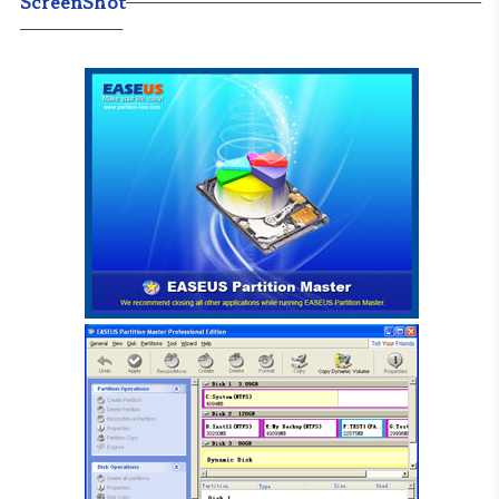
ScreenShot