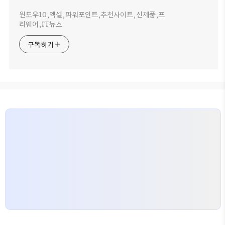
윈도우10,엑셀,파워포인트,추천사이트,신제품,프
리웨어,IT뉴스
구독하기