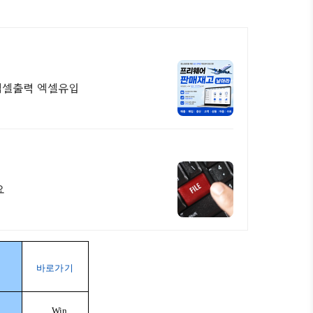
 엑셀출력 엑셀유입
요
바로가기
Win