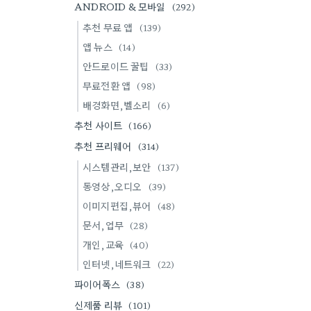
ANDROID & 모바일
(292)
추천 무료 앱
(139)
앱 뉴스
(14)
안드로이드 꿀팁
(33)
무료전환 앱
(98)
배경화면,벨소리
(6)
추천 사이트
(166)
추천 프리웨어
(314)
시스템관리,보안
(137)
동영상,오디오
(39)
이미지편집,뷰어
(48)
문서,업무
(28)
개인,교육
(40)
인터넷,네트워크
(22)
파이어폭스
(38)
신제품 리뷰
(101)