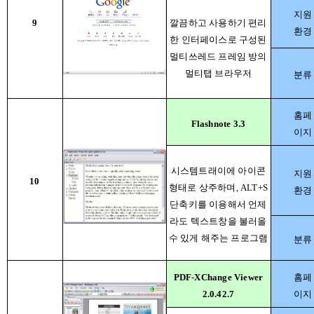
지원
9
깔끔하고 사용하기 편리
환경
한 인터페이스로 구성된
멀티쓰레드 프레임 방의
멀티탭 브라우저
분류
홈페
Flashnote 3.3
이지
시스템트래이에 아이콘
지원
10
형태로 상주하며, ALT+S
환경
단축키를 이용해서 언제
라도 텍스트창을 불러올
수 있게 해주는 프로그램
분류
PDF-XChange Viewer
홈페
2.0.42.7
이지