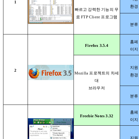
1
환경
빠르고 강력한 기능의 무
료 FTP Client 프로그램
분류
홈페
Firefox 3.5.4
이지
지원
2
Mozilla 프로젝트의 차세
환경
대
브라우저
분류
홈페
Freebie Notes 3.32
이지
지원