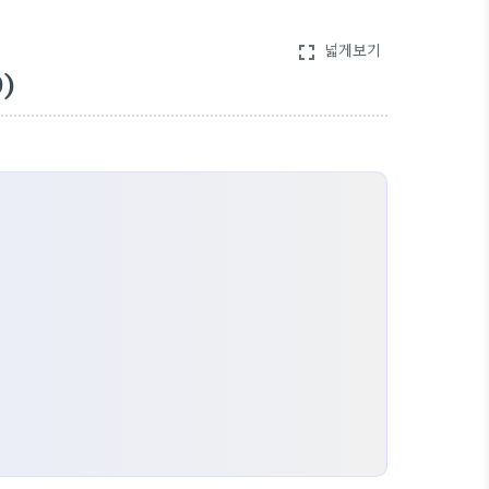
넓게보기
fullscreen
)