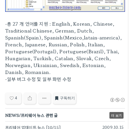
-총 27 개 언어를 지원 : English, Korean, Chinese,
Traditional Chinese, German, Dutch,
Spanish(Spain), Spanish(Mexico,latain-america),
French, Japanese, Russian, Polish, Italian,
Portuguese(Portugal), Portuguese(Brazil), Thai,
Hungarian, Turkish, Catalan, Slovak, Czech,
Norwegian, Ukrainian, Swedish, Estonian,
Danish, Romanian.
-일부 버그 수정 및 일부 화면 수정
4
구독하기
NEWS/프리웨어 뉴스 관련 글
더 보기
프리웨어 업데이트 뉴스 [10/15]
2009.10.15