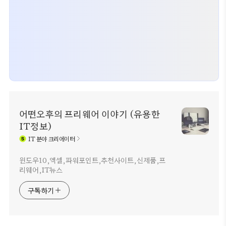
어떤오후의 프리웨어 이야기 (유용한
IT정보)
IT
분야 크리에이터
윈도우10,엑셀,파워포인트,추천사이트,신제품,프
리웨어,IT뉴스
구독하기