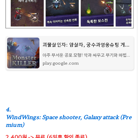
괴물살인자: 암살자, 궁수과영웅슈팅 게임 - Google Play 앱
아주 무서운 공포 모험! 악과 싸우고 무기와 마법을
사용하십시오!
play.google.com
4.
WindWings: Space shooter, Galaxy attack (Pre
mium)
2,400
원
-> 무료 (6일후 할인 종료)