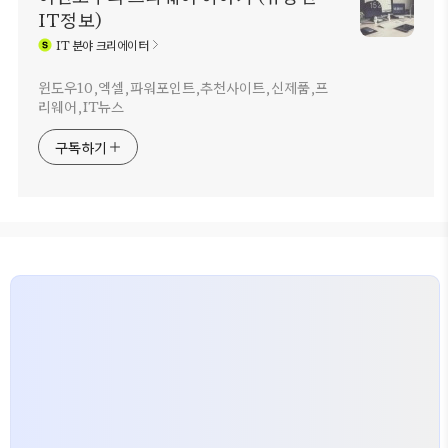
IT정보)
IT
분야 크리에이터
윈도우10,엑셀,파워포인트,추천사이트,신제품,프
리웨어,IT뉴스
구독하기