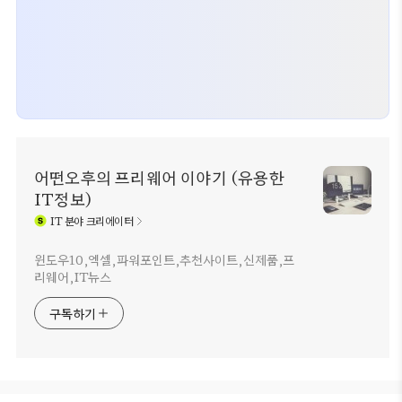
어떤오후의 프리웨어 이야기 (유용한
IT정보)
IT
분야 크리에이터
윈도우10,엑셀,파워포인트,추천사이트,신제품,프
리웨어,IT뉴스
구독하기