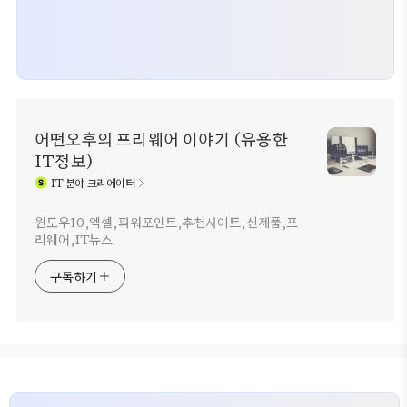
어떤오후의 프리웨어 이야기 (유용한
IT정보)
IT
분야 크리에이터
윈도우10,엑셀,파워포인트,추천사이트,신제품,프
리웨어,IT뉴스
구독하기