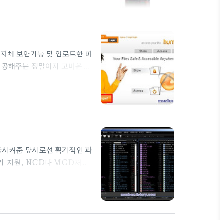
해 사진을 촬영하여 적의 정체를
 Titanium silver
 자체 보안기능 및 업로드한 파
제공해주는 정말이지 고마운 사
들과 자유롭게 공유할 수도 있
for FREE now!" 를 클릭
단의 저장소 선택에서 반드시
 3. java 가 설치되지 않은 컴
슷한 ..
출시켜준 당시로선 획기적인 파
축기 지원, NCD나 MCD처럼
 사용하시는 분들에게 옛 향수
을 극대화 하였으니 사용해 보
리] [파일명 일관변경] [환경
 여러 언어로 된 파일 지원 및