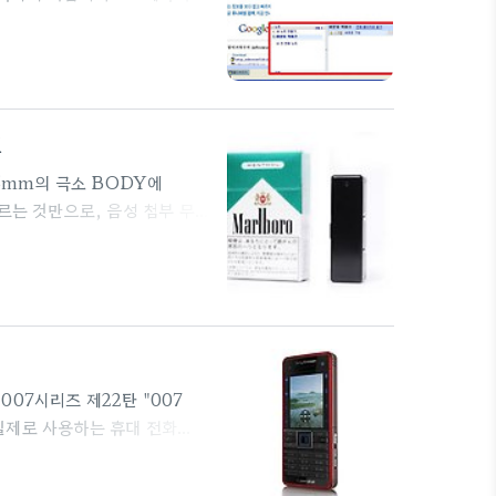
비콘이 제대로 출력되지 않는 문
옵션에 최신 버전 확인하는 기능
M
15mm의 극소 BODY에
르는 것만으로, 음성 첨부 무
잡지 못하는…이라고 하는 사람
카드는 128MB~2GB의 대용
장~있어 회의에도 충분히 대응
모델명 : MDV150 ■촬상 소
스템으로서 사용하는 부분도 있
007시리즈 제22탄 "007
 실제로 사용하는 휴대 전화
2 Titanium silver
베이스로 한 특별 모델로서 내장