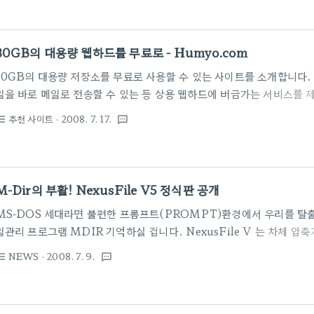
된 5M 픽셀 카메라로 영화속에서 제임스 본드가 얼굴 검출AF를 이용
산출하는 등 C902의 기능을 적극적으로 활용하는 씬도 있다고 합니다. 또한,
edition에는 "007 Quantum of Solace"의 예..
30GB의 대용량 웹하드를 무료로 - Humyo.com
30GB의 대용량 저장소를 무료로 사용할 수 있는 사이트를 소개합니다.
일을 바로 메일로 전송할 수 있는 등 상용 웹하드에 버금가는 서비스를 
이트입니다. 또한, 각종 미디어 파일을 블로그나 홈피를 통해 다른 사람
추천 사이트
· 2008. 7. 17.
st_bulleted
textsms
답니다. ☞ 홈페이지 바로가기 1. 사이트 접속 후 왼쪽 하단의 "Sign up 
하세요. 2. 사용자 정보 및 접속시 필요한 password를 입력한 후 하
"Free"를 선택하세요.(Premium 은 유료) - "Signup"을 클릭하세요.
이라면 아래 메세지가 나옵니다. 설치하세요. 4. 드디어 파일탐색기와 비
M-Dir의 부활! NexusFile V5 정식판 공개
MS-DOS 세대라면 불편한 프롬프트(PROMPT)환경에서 우리를 탈
일관리 프로그램 MDIR 기억하실 겁니다. NexusFile V 는 차체 압
고유 폴더관리프로그램을 내장하고 인터페이스 또한 MDIR과 유사하여
NEWS
· 2008. 7. 9.
st_bulleted
textsms
를 느끼게 만들어 주며 보다 편리하고 다양한 기능들로 사용자의 편의성
세요. ☞ 프로그램 다운받기 [메인화면 : MDIR과 비슷하죠?] [폴더 관
설정] 다음은 NexusFile V 의 주요 기능들입니다 - 유니코드 지원으로