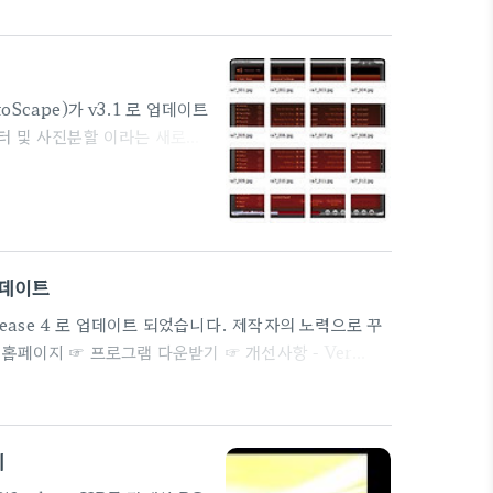
하면 생물을 집어 올리수 있습니다. 들어 올려진 생물이
일부가 헝클어져 버려 움직일 수 없게 되기도 하므로 주
 한 화..
cape)가 v3.1 로 업데이트
터 및 사진분할 이라는 새로운
자의 반가운 소식이 올라와 있
용입니다. - 사진분할 화면 추
,프로비아,벨비아,포르트라,아
 개선 - 연필 아이템 26종 추
서 이름변환 규칙..
 업데이트
release 4 로 업데이트 되었습니다. 제작자의 노력으로 꾸
홈페이지 ☞ 프로그램 다운받기 ☞ 개선사항 - Ver
으면 Alt-R 키로 다시 열기를 할 수 있었으나 이번 버전부터
기