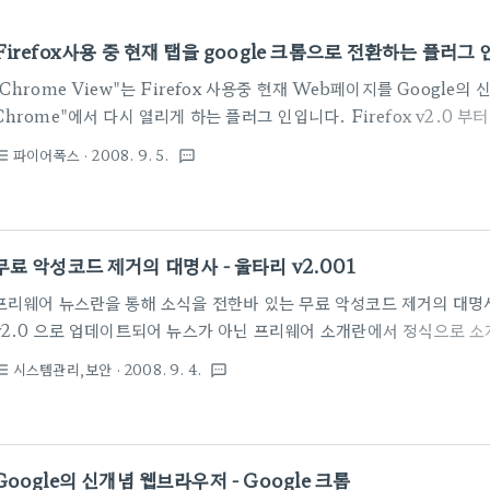
Firefox사용 중 현재 탭을 google 크롬으로 전환하는 플러그 인 
"Chrome View"는 Firefox 사용중 현재 Web페이지를 Google의
Chrome"에서 다시 열리게 하는 플러그 인입니다. Firefox v2.0 부
View"는 mozilla에서 서비스하는 “Firefox Add-ons”에서 다
파이어폭스
· 2008. 9. 5.
st_bulleted
textsms
아직 “TEST”버전으로 다운로드시 로그인이 필요합니다. 또한, 유사
Web페이지를 IE에서 다시 열리게하는 "IE View Lite"가 있습니다. 주
원되지 않는 Web페이지를 열람하기 위해서 필요한 "IE View Lite"와는
그 실용성이 그다지 많지는 않다 판단되지만 자신의 ..
무료 악성코드 제거의 대명사 - 울타리 v2.001
프리웨어 뉴스란을 통해 소식을 전한바 있는 무료 악성코드 제거의 대명
v2.0 으로 업데이트되어 뉴스가 아닌 프리웨어 소개란에서 정식으로 
끔하고 직관적인 인터페이스로 탈바꿈한 울타리 v2.0은 아래와 같은 주
시스템관리,보안
· 2008. 9. 4.
st_bulleted
textsms
울타리 v2.0의 주요기능들 ☞ 프로그램 홈페이지 : 개꿈 닷 넷 (Realizat
램 다운받기
Google의 신개념 웹브라우저 - Google 크롬