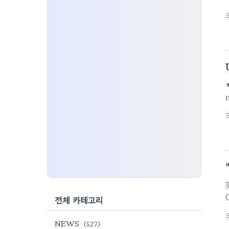
format_li
format_li
전체 카테고리
format_li
NEWS
(527)