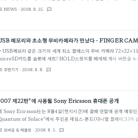
홈페이지 ☞ 프로그램 다운받기 ☞ 개선사항 1. Tistory 블로그의 파
NEWS
· 2008. 8. 25.
st_bulleted
textsms
제 해결 2. GNote가 조금 작게 출력되는 오류 해결 3. jwBrowser
사용을 선택할 수 있는 옵션을 추가
USB 메모리와 초소형 무비카메라가 만났다 - FINGER CA
▼ USB메모리 같은 크기의 세계 최소 클래스의 무비 카메라 72×22×
microSD카드를 슬롯에 세트! HOLD스윗치를 해제해 개시 버튼을 누
비를 촬영할 수 있습니다! 회의나 취재등의 회수가 많아서 기록이 따라 
주변기기
· 2008. 8. 8.
st_bulleted
textsms
에게 초추천. 조작음이 없어 편리합니다. ▼ 장시간 촬영OK microSD
량과 폭넓게,microSD 1GB사용시로 약3시간도 촬영할 수 있습니다!
할 수 있어서 신경이 쓰이는 씬도 확실 촬영할 수 있습니다. ▼ SPEC ■
자：130만화소 핀호르CMOS이미지 센서 ■내장 메모리：1GB ※시
"007 제22탄"에 사용될 Sony Ericsson 휴대폰 공개
어, 모두..
英 Sony Ericsson社는 8월4일(현지시간)에 올해 연말에 공개 예정인 
Quantum of Solace"에서 주인공 제임스·본드(다니엘 클레이그)가
「C902 Titanium silver edition」를 발매한다고 발표했습니다. C90
모바일 & 태블릿
· 2008. 8. 5.
st_bulleted
textsms
edition은 2008년7월에 발매한「Cyber-shot휴대폰 C902」를 