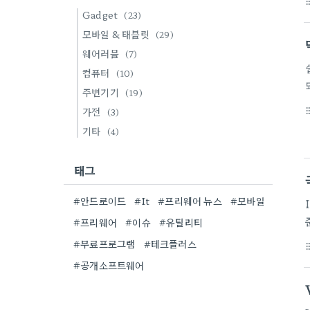
format_li
Gadget
(23)
모바일 & 태블릿
(29)
웨어러블
(7)
컴퓨터
(10)
주변기기
(19)
가전
format_li
(3)
기타
(4)
태그
#안드로이드
#It
#프리웨어 뉴스
#모바일
#프리웨어
#이슈
#유틸리티
#무료프로그램
#테크플러스
format_li
#공개소프트웨어