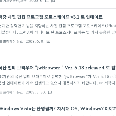
시스템관리,보안
· 2008. 6. 11.
st_bulleted
textsms
근처에 이동하면 관절에 해당하는 붉은 점이 나타나는데 이점을 드러그 
아등바등 데는 모습도 재미있지만 집은 채로 너무 격렬하게 휘두르면 몸 
막강 사진 편집 프로그램 포토스케이프 v3.1 로 업데이트
의(?)하세요. 오른쪽 클릭 메뉴로부터 총 10개의 캐릭터로 변경 가능하며
쉽지만 강력한 기능을 자랑하는 사진 편집 프로그램 포토스케이프(PhotoS
되었습니다. 오랜만에 업데이트 된 포토스케이프에는 몇 가지 유용한 필
메뉴 등이 추가 되었으며 향후엔 매달 꾸준한 업데이트를 하겠다는 개발
프리웨어 뉴스
· 2008. 6. 9.
st_bulleted
textsms
네요. ☞ 다음은 해당 홈페이지에서 밝힌 포토스케이프 3.1 의 추가된 내
가 - 사진편집, 일괄편집 > 필름느낌 필터 종류 추가 (크로스프로세스
그파) - 사진편집 > 필터 > 셀로판 추가 - 사진편집 > 영역 > 점제거 기능
가 - 실사 아이템 22종 추가 - 말풍선 11종 추가 - 일괄편집, 이름변환에
국산 멀티 브라우저 "jwBrowser " Ver. 5.18 release 4 로
IE기반의 국산 멀티 브라우저로 유명한 "jwBrowser"가 Ver 5.18 
준한 업데이트가 계속 진행되고 있으니 애용하시기 바랍니다. ☞ 제작자 
5.18 release 1 에서 추가했던 테두리 스킨 기능 제거 - 페이지를 닫
프리웨어 뉴스
· 2008. 5. 30.
st_bulleted
textsms
는 타이틀을 출력하여 선택하기 편리하게 수정
Windows Vista는 단명될까? 차세대 OS, Windows7 이야