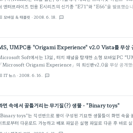
서 엔터프라이즈 전용 E시리즈의 신기종 "E71"와 "E66"을 발표했습니
출하가 전망되고 있습니다. ☞ E71 E71은 풀 키보드 탑재의 스마트 
모바일 & 태블릿
· 2008. 6. 18.
st_bulleted
textsms
"E61"이나 "X01NK"으로 판매되고 있는 모델을 닮아 있지만 사이즈
126~144g, 두께는10~14mm 입니다. ☞ E66 E65와 같은 엔터
로 이 기종도 기존 모델에 비해 소형화 되었으며 기울기를 검지하는 센
상태로 본체를 옆으로 하면 화면이 자동으로 옆으로 표시된다 합니다.
MS, UMPC용 "Origami Experience" v2.0 Vista를 무상
Microsoft Soft에서는 13일, 터치 패널을 탑재한 소형 모바일PC 
「Microsoft Origami Experience」의 최신판v2.0을 무상 공개
Vista전용으로 4가지 Tool로 구성되어 있으며 현재 MS 다운로드 
IT 뉴스
· 2008. 6. 16.
st_bulleted
textsms
다. ☞ 다운로드 센터 1. Origami Central : Central을 사용하
미디어, 프로그램 및 인터넷에 빠르게 액세스할 수 있습니다. 2.Origam
원터치 방식으로 언제 어디서나 가장 중요한 정보에 간편하게 액세스할 수 
암호 : 사진 암호를 사용하면 암호를 입력하는 대신 사진의 대상을..
화면 속에서 꿈틀거리는 무기질(?) 생물 - "Binary toys"
"Binary toys"는 직선만으로 몸이 구성된 기묘한 생물들이 화면 속
이트로부터 다운로드 가능하고 배포 파일은 실행 파일로 다운 후 바로 실
이지만 TaskBar 나 윈도우창을 지면으로서 걷는 모습을 계속 보고 있