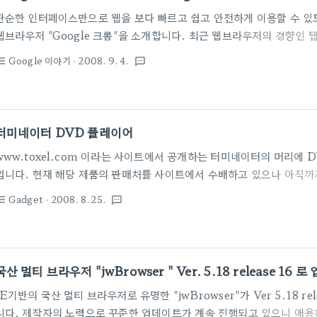
단순한 인터페이스만으로 웹을 보다 빠르고 쉽고 안전하게 이용할 수 있도
웹브라우저 "Google 크롬"을 소개합니다. 최근 웹브라우저의 경향인
"Google 크롬" 하나의 탭에서 에러가 발생해도 다른 탭은 영향을 받
Google 이야기
· 2008. 9. 4.
st_bulleted
textsms
불가능한 차세대 웹 애플리케이션을 가능하게 하는 강력한 자바스크립트
Google 측에서는 밝히고 있습니다. 현재 베타판이 공개된 상태로 "Goog
개되어 있다 하네요. ▶ 설치는 아주 간단합니다. ▶ 처음 시작시 기본
다. 한글버전인만큼 다음과 네이버 등을 지원하네요. ▶ "Google 크
터미네이터 DVD 플레이어
해야만 웹페..
www.toxel.com 이라는 사이트에서 공개하는 터미네이터의 머리에 
입니다. 현재 해당 제품의 판매처를 사이트에서 수배하고 있으나 아직까
커서 실용성은 많이 떨어지지만 장식용(?)으로 특이한 거 수집하시는 분
Gadget
· 2008. 8. 25.
st_bulleted
textsms
니다.
국산 멀티 브라우저 "jwBrowser " Ver. 5.18 release 16 
IE기반의 국산 멀티 브라우저로 유명한 "jwBrowser"가 Ver 5.18 re
니다. 제작자의 노력으로 꾸준한 업데이트가 계속 진행되고 있으니 애용