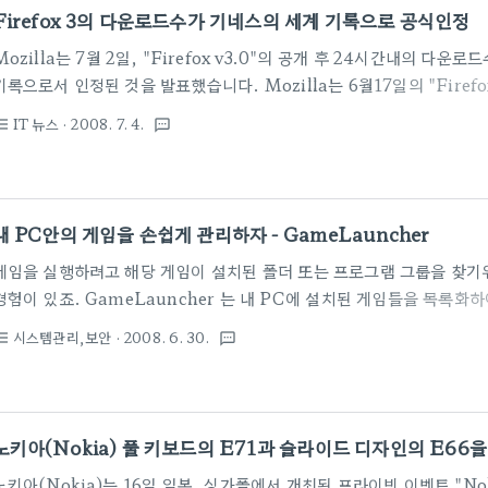
여러 언어의 윈도우에서 실행 가능 - 다국어 UI 지원. 언어파일만 추가하면
Firefox 3의 다운로드수가 기네스의 세계 기록으로 공식인정
Mozilla는 7월 2일, "Firefox v3.0"의 공개 후 24시간내의 다
기록으로서 인정된 것을 발표했습니다. Mozilla는 6월17일의 "Firefo
의 다운로드수로 기네스등록을 목표로 하는 캠페인인 “Download Da
IT 뉴스
· 2008. 7. 4.
st_bulleted
textsms
24시간내의 다운로드수가 800만을 넘었다고 발표하고 있었지만 공식
기네스에 의한 심사로 미뤄지고 있었는데 이번에 "8,002,530건"이
공식 인정되었습니다.
내 PC안의 게임을 손쉽게 관리하자 - GameLauncher
게임을 실행하려고 해당 게임이 설치된 폴더 또는 프로그램 그룹을 찾기위
경험이 있죠. GameLauncher 는 내 PC에 설치된 게임들을 목록화
프로그램입니다. 등록된 게임은 스크린샷을 통해 통해 한눈에 확인 할 
시스템관리,보안
· 2008. 6. 30.
st_bulleted
textsms
다양한 사운드를 지정하여 실행할 수도 있습니다. 직관적인 인터페이스로
말 없이 바로 사용 가능하며 등록된 게임의 수정 및 삭제 또한 쉽게 할 수
하신 분들에게는 도움이 될 듯싶네요. ☞ 홈페이지 바로가기 ☞ 다운로드
노키아(Nokia) 풀 키보드의 E71과 슬라이드 디자인의 E66을
노키아(Nokia)는 16일 일본, 싱가폴에서 개최된 프라이빗 이벤트 "Nokia