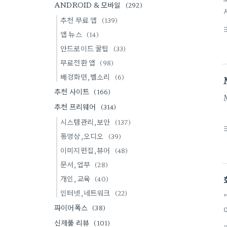
ANDROID & 모바일
(292)
추천 무료 앱
(139)
format_li
앱 뉴스
(14)
안드로이드 꿀팁
(33)
무료전환 앱
(98)
배경화면,벨소리
(6)
추천 사이트
(166)
추천 프리웨어
(314)
시스템관리,보안
(137)
format_li
동영상,오디오
(39)
이미지편집,뷰어
(48)
문서,업무
(28)
개인,교육
(40)
인터넷,네트워크
(22)
파이어폭스
(38)
신제품 리뷰
(101)