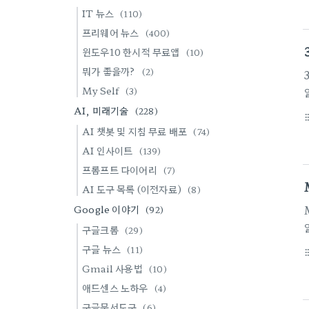
IT 뉴스
(110)
프리웨어 뉴스
(400)
윈도우10 한시적 무료앱
(10)
뭐가 좋을까?
(2)
My Self
(3)
AI, 미래기술
(228)
format_li
AI 챗봇 및 지침 무료 배포
(74)
AI 인사이트
(139)
프롬프트 다이어리
(7)
AI 도구 목록 (이전자료)
(8)
Google 이야기
(92)
구글크롬
(29)
구글 뉴스
(11)
format_li
Gmail 사용법
(10)
애드센스 노하우
(4)
구글문서도구
(6)