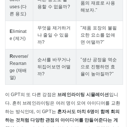
품의 재료로 사용
uses (다
용할 수 없을까?
해보자."
른 용도)
무엇을 제거하거
"제품 포장의 불필
E
liminat
나 줄일 수 있을
요한 요소를 없애
e (제거)
까?
면 어떨까?"
R
everse/
순서를 바꾸거나
"생산 공정을 역순
Rearran
뒤집어보면 어떨
으로 진행하면 효
ge (재배
까?
율이 높아질까?"
열)
이 GPT의 또 다른 강점은
브레인라이팅 시뮬레이션
입니
다. 흔히 브레인라이팅은 여러 명이 모여 아이디어를 교환
하는 방식인데, 이 GPT는
혼자서도 마치 6명이 함께 회의
하는 것처럼 다양한 관점의 아이디어를 만들어준다는 게