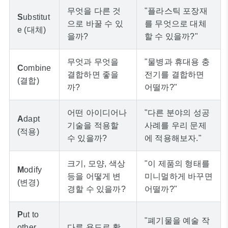
무엇을 다른 것
"플라스틱 포장재
S
ubstitut
으로 바꿀 수 있
를 무엇으로 대체
e (대체)
을까?
할 수 있을까?"
무엇과 무엇을
"물병과 휴대용 충
C
ombine
결합하면 좋을
전기를 결합하면
(결합)
까?
어떨까?"
어떤 아이디어나
"다른 분야의 성공
A
dapt
기술을 적용할
사례를 우리 문제
(적용)
수 있을까?
에 적용해보자."
크기, 모양, 색상
"이 제품의 형태를
M
odify
등을 어떻게 변
미니멀하게 바꾸면
(변경)
경할 수 있을까?
어떨까?"
P
ut to
"폐기물을 예술 작
other
다른 용도로 활